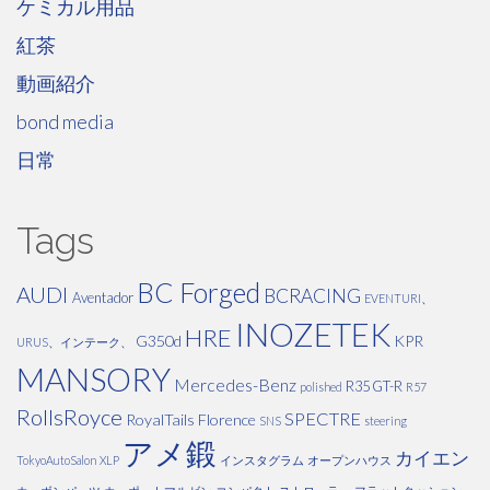
ケミカル用品
紅茶
動画紹介
bond media
日常
Tags
BC Forged
AUDI
BCRACING
Aventador
EVENTURI、
INOZETEK
HRE
G350d
KPR
URUS、インテーク、
MANSORY
Mercedes-Benz
R35 GT-R
polished
R57
RollsRoyce
SPECTRE
RoyalTails Florence
SNS
steering
アメ鍛
カイエン
TokyoAutoSalon
XLP
インスタグラム
オープンハウス