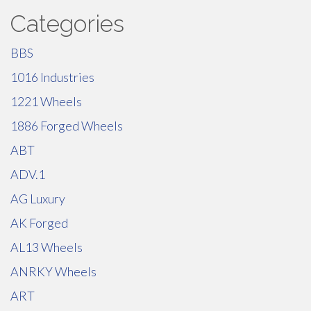
Categories
BBS
1016 Industries
1221 Wheels
1886 Forged Wheels
ABT
ADV.1
AG Luxury
AK Forged
AL13 Wheels
ANRKY Wheels
ART