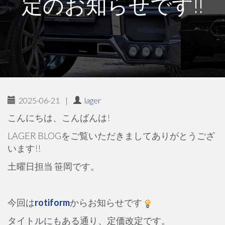
定のお知らせです!!
2025-06-21
|
lager
こんにちは、こんばんは!
LAGER BLOGをご覧いただきましてありがとうござ
います!!
土曜日担当 笹岡です。
今回は
rotiform
からお知らせです
タイトルにもある通り、定価改定です。