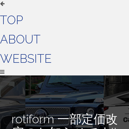
TOP
ABOUT
WEBSITE
rotiform 一部定価改