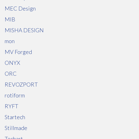
MEC Design
MIB
MISHA DESIGN
mon
MV Forged
ONYX
ORC
REVOZPORT
rotiform
RYFT
Startech
Stillmade
Techart