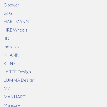
G power
GFG
HARTMANN
HRE Wheels
IID
Inozetek
KHANN
KLINE
LARTE Design
LUMMA Design
M7
MANHART
Mansory