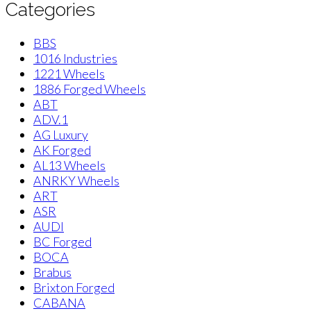
Categories
BBS
1016 Industries
1221 Wheels
1886 Forged Wheels
ABT
ADV.1
AG Luxury
AK Forged
AL13 Wheels
ANRKY Wheels
ART
ASR
AUDI
BC Forged
BOCA
Brabus
Brixton Forged
CABANA