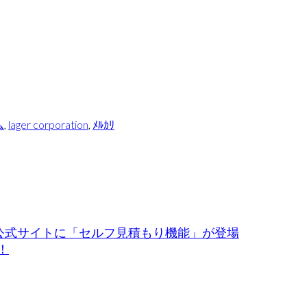
ム
,
lager corporation
,
ﾒﾙｶﾘ
RT公式サイトに「セルフ見積もり機能」が登場
！