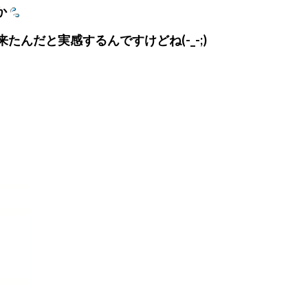
か
んだと実感するんですけどね(-_-;)