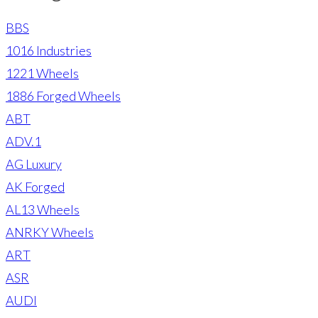
BBS
1016 Industries
1221 Wheels
1886 Forged Wheels
ABT
ADV.1
AG Luxury
AK Forged
AL13 Wheels
ANRKY Wheels
ART
ASR
AUDI