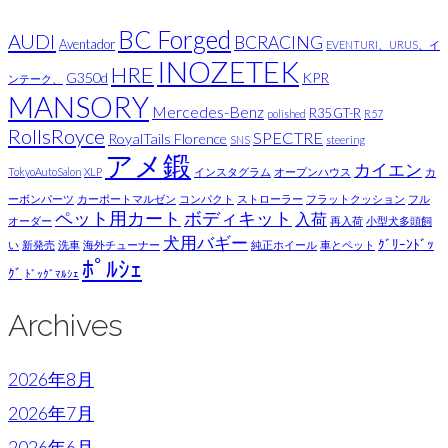
BC Forged
AUDI
BCRACING
Aventador
EVENTURI、URUS、イ
INOZETEK
HRE
G350d
KPR
ンテーク、
MANSORY
Mercedes-Benz
R35 GT-R
polished
R57
RollsRoyce
SPECTRE
RoyalTails Florence
SNS
steering
アメ鍛
カイエン
TokyoAutoSalon
XLP
インスタグラム
オープンハウス
カ
ーボンパーツ
カーポートマルゼン
コンパクト
ストローラー
フラットクッション
フル
ペット用カート
ボディキット
入荷
オーダー
再入荷
小型犬多頭飼
犬用バギー
ｸﾞﾘｰﾝﾄﾞｯ
い
新発売
洗車
海外チューナー
純正ホイール
車とペット
ﾎﾟﾙｼｪ
ｸﾞ
ﾄﾞｯｸﾞﾏﾙｼｪ
Archives
2026年8月
2026年7月
2026年6月