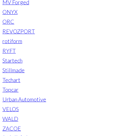
MV Forged
ONYX
ORC
REVOZPORT
rotiform
RYFT
Startech
Stillmade
Techart
Topcar
Urban Automotive
VELOS
WALD
ZACOE