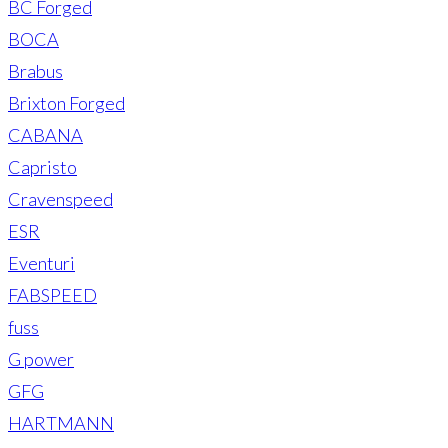
BC Forged
BOCA
Brabus
Brixton Forged
CABANA
Capristo
Cravenspeed
ESR
Eventuri
FABSPEED
fuss
G power
GFG
HARTMANN