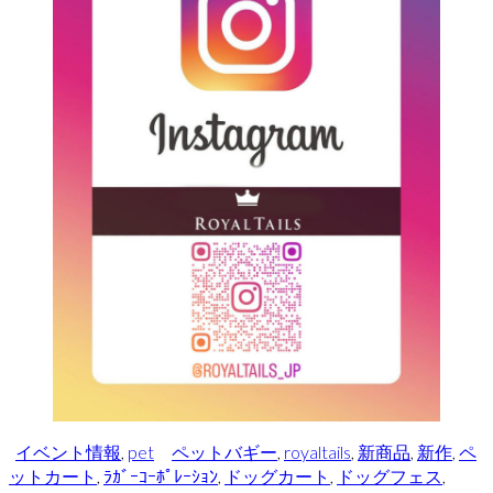
イベント情報
,
pet
ペットバギー
,
royaltails
,
新商品
,
新作
,
ペ
ットカート
,
ﾗｶﾞｰｺｰﾎﾟﾚｰｼｮﾝ
,
ドッグカート
,
ドッグフェス
,