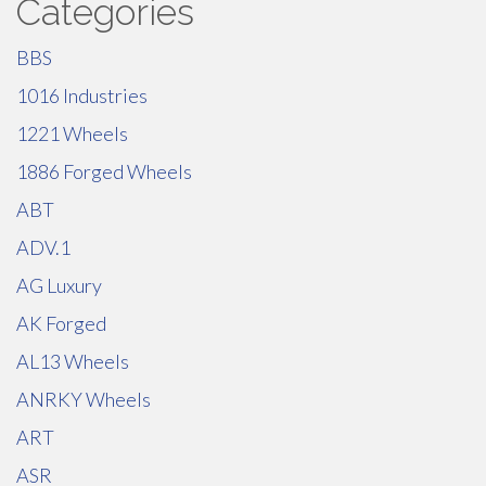
Categories
BBS
1016 Industries
1221 Wheels
1886 Forged Wheels
ABT
ADV.1
AG Luxury
AK Forged
AL13 Wheels
ANRKY Wheels
ART
ASR