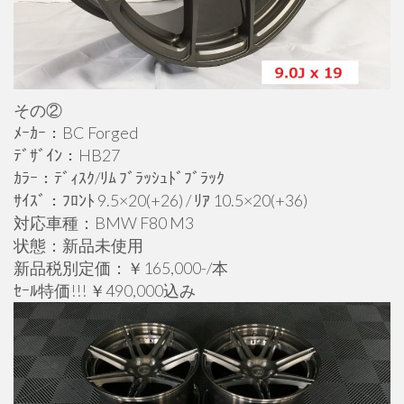
その②
ﾒｰｶｰ：BC Forged
ﾃﾞｻﾞｲﾝ：HB27
ｶﾗｰ：ﾃﾞｨｽｸ/ﾘﾑ ﾌﾞﾗｯｼｭﾄﾞﾌﾞﾗｯｸ
ｻｲｽﾞ：ﾌﾛﾝﾄ 9.5×20(+26) / ﾘｱ 10.5×20(+36)
対応車種：BMW F80 M3
状態：新品未使用
新品税別定価：￥165,000-/本
ｾｰﾙ特価!!! ￥490,000込み