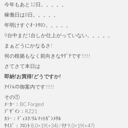
今年もあと12日。。。。。
稼働日は8日。。。。。
年明けすぐｵｰﾄｻﾛﾝ。。。。。
9台中まだ1台しか仕上がっていない。。。。。
まぁどうにかなるさ!
何の根拠もなく前向きなﾀｸﾞﾁです!!!!!
さてさて本日は
即納!お買得!どうですか!
ｱｲﾃﾑの御案内です!!!!!
その①
ﾒｰｶｰ：BC Forged
ﾃﾞｻﾞｲﾝ：RZ21
ｶﾗｰ：ﾃﾞｨｽｸ/ﾘﾑ ﾏｯﾄｶﾞﾝﾒﾀﾙ
ｻｲｽﾞ：ﾌﾛﾝﾄ 8.0×19(+34) / ﾘｱ 9.0×19(+47)