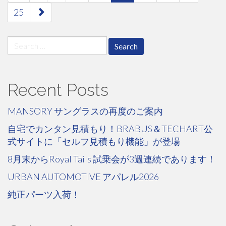
navigation
25
Search
for:
Recent Posts
MANSORY サングラスの再度のご案内
自宅でカンタン見積もり！BRABUS＆TECHART公
式サイトに「セルフ見積もり機能」が登場
8月末からRoyal Tails 試乗会が3週連続であります！
URBAN AUTOMOTIVE アパレル2026
純正パーツ入荷！