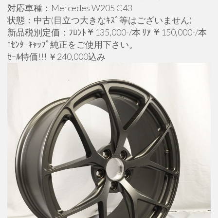
対応車種：Mercedes W205 C43
状態：中古(目立つ大きなｷｽﾞ等はございません)
新品税別定価：ﾌﾛﾝﾄ￥135,000-/本 ﾘｱ ￥150,000-/本
*ｾﾝﾀｰｷｬｯﾌﾟ純正をご使用下さい。
ｾｰﾙ特価!!! ￥240,000込み