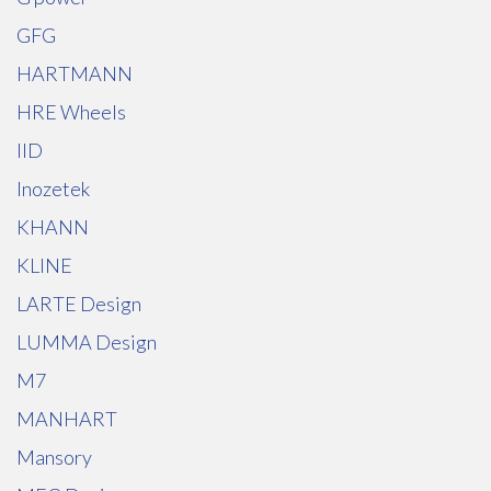
GFG
HARTMANN
HRE Wheels
IID
Inozetek
KHANN
KLINE
LARTE Design
LUMMA Design
M7
MANHART
Mansory