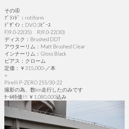
その④
ﾌﾞﾗﾝﾄﾞ：rotiform
ﾃﾞｻﾞｲﾝ：DVO 3ﾋﾟｰｽ
F)9.0-22(35) R)9.0-22(30)
ディスク：Brushed DDT
アウターリム：Matt Brushed Clear
インナーリム：Gloss Black
ピアス：クローム
定価：￥315,000-／本
+
Pirelli P-ZERO 255/30-22
撮影の為、数km走行したのみです
ｾｰﾙ特価!!! ￥1,080,000込み