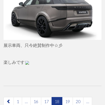
展示車両、只今絶賛制作中☆彡
楽しみです
paging-
1
…
16
17
18
19
20
…