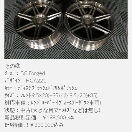
その③
ﾒｰｶｰ：BC Forged
ﾃﾞｻﾞｲﾝ：HCA221
ｶﾗｰ：ﾃﾞｨｽｸ ﾌﾞﾗｯｼｭﾄﾞ/ﾘﾑ ﾎﾟﾘｯｼｭ
ｻｲｽﾞ：ﾌﾛﾝﾄ 9.5×20(+35) / ﾘｱ 9.5×20(+35)
対応車種：ﾚﾝｼﾞﾛｰﾊﾞｰ ｲｳﾞｫｰｸ(ﾛｰﾀﾞｳﾝ車両)
状態：中古(大きな目立つｷｽﾞなどは無し)
新品税別定価：￥188,500-/本
ｾｰﾙ特価!!! ￥300,000込み