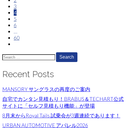
navigation
3
4
5
6
…
60
Search
for:
Recent Posts
MANSORY サングラスの再度のご案内
自宅でカンタン見積もり！BRABUS＆TECHART公式
サイトに「セルフ見積もり機能」が登場
8月末からRoyal Tails 試乗会が3週連続であります！
URBAN AUTOMOTIVE アパレル2026