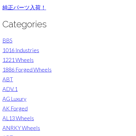
純正パーツ入荷！
Categories
BBS
1016 Industries
1221 Wheels
1886 Forged Wheels
ABT
ADV.1
AG Luxury
AK Forged
AL13 Wheels
ANRKY Wheels