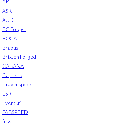
ART
ASR
AUDI
BC Forged
BOCA
Brabus
Brixton Forged
CABANA
Capristo
Cravenspeed
ESR
Eventuri
FABSPEED
fuss