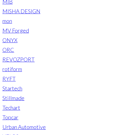
MIB
MISHA DESIGN
mon
MV Forged
ONYX
ORC
REVOZPORT
rotiform
RYFT
Startech
Stillmade
Techart
Topcar
Urban Automotive