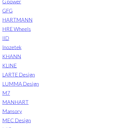
G power
GFG
HARTMANN
HRE Wheels
IID
Inozetek
KHANN
KLINE
LARTE Design
LUMMA Design
M7
MANHART
Mansory
MEC Design