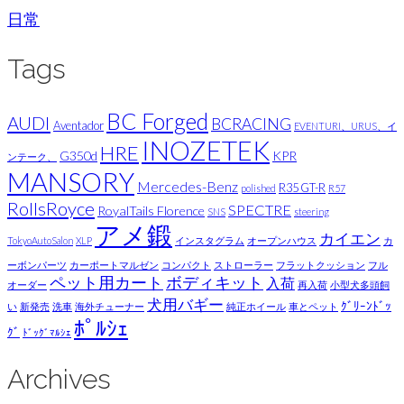
日常
Tags
BC Forged
AUDI
BCRACING
Aventador
EVENTURI、URUS、イ
INOZETEK
HRE
G350d
KPR
ンテーク、
MANSORY
Mercedes-Benz
R35 GT-R
polished
R57
RollsRoyce
SPECTRE
RoyalTails Florence
SNS
steering
アメ鍛
カイエン
TokyoAutoSalon
XLP
インスタグラム
オープンハウス
カ
ーボンパーツ
カーポートマルゼン
コンパクト
ストローラー
フラットクッション
フル
ペット用カート
ボディキット
入荷
オーダー
再入荷
小型犬多頭飼
犬用バギー
ｸﾞﾘｰﾝﾄﾞｯ
い
新発売
洗車
海外チューナー
純正ホイール
車とペット
ﾎﾟﾙｼｪ
ｸﾞ
ﾄﾞｯｸﾞﾏﾙｼｪ
Archives