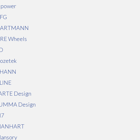
 power
FG
ARTMANN
RE Wheels
ID
nozetek
HANN
LINE
ARTE Design
UMMA Design
7
ANHART
ansory