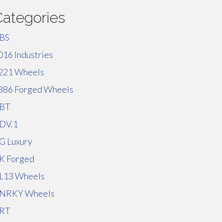
Categories
BS
016 Industries
221 Wheels
886 Forged Wheels
BT
DV.1
G Luxury
K Forged
L13 Wheels
NRKY Wheels
RT