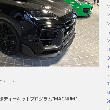
M
M
M
m
M
O
O
R
r
ると・・・
R
S
ディーキットプログラム”MAGNUM”
S
T