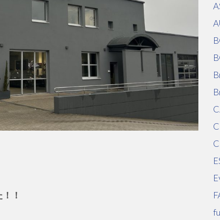
A
A
B
B
B
B
C
C
C
E
E
た！！
F
f