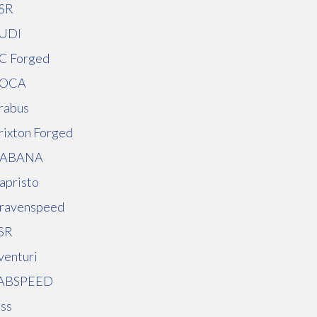
SR
UDI
C Forged
OCA
rabus
rixton Forged
ABANA
apristo
ravenspeed
SR
venturi
ABSPEED
uss