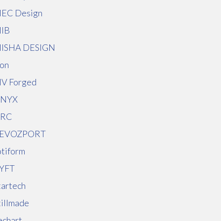
EC Design
IB
ISHA DESIGN
on
V Forged
NYX
RC
EVOZPORT
otiform
YFT
tartech
tillmade
echart