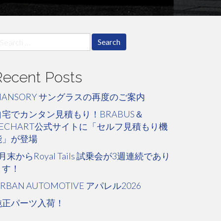
earch
r:
Recent Posts
MANSORY サングラスの再度のご案内
自宅でカンタン見積もり！BRABUS＆
TECHART公式サイトに「セルフ見積もり機
能」が登場
月末からRoyal Tails 試乗会が3週連続であり
ます！
RBAN AUTOMOTIVE アパレル2026
純正パーツ入荷！