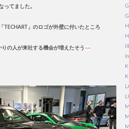
G
なってました。
G
H
TECHART」のロゴが外壁に付いたところ
H
I
がかりの人が来社する機会が増えたそう
I
K
K
L
L
M
M
M