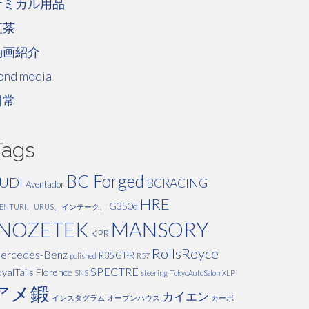
ケミカル用品
紅茶
動画紹介
ond media
日常
Tags
BC Forged
UDI
BCRACING
Aventador
HRE
G350d
VENTURI、URUS、インテーク、
INOZETEK
MANSORY
KPR
RollsRoyce
ercedes-Benz
R35 GT-R
polished
R57
SPECTRE
yalTails Florence
SNS
steering
TokyoAutoSalon
XLP
アメ鍛
カイエン
インスタグラム
オープンハウス
カーボ