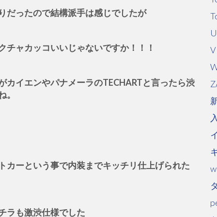
りだったので結構派手は感じでしたが
T
U
クチャカッコいいじゃないですか！！！
V
W
カイエンやパナメーラのTECHARTと言ったら渋
Z
ね。
トカーという事で内装までキッチリ仕上げられた
w
p
チラも激渋仕様でした