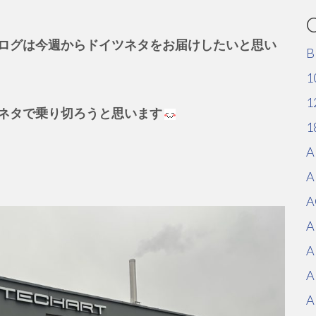
ログは今週からドイツネタをお届けしたいと思い
B
1
1
ネタで乗り切ろうと思います
1
A
A
A
A
A
A
A