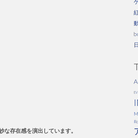
b
A
E
M
Ro
妙な存在感を演出しています。