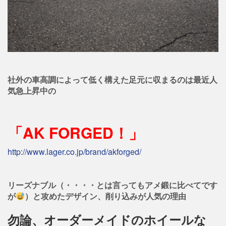
社外の車高調によって低く構えた足元に収まるのは最近人
気急上昇中の
「AK FORGED！」
http://www.lager.co.jp/brand/akforged/
リーズナブル（・・・・とは言ってもアメ鍛に比べてです
が
）と攻めたデザイン、削り込みが人気の理由
勿論、オーダーメイドのホイールな