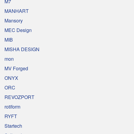
M7
MANHART
Mansory
MEC Design
MIB
MISHA DESIGN
mon
MV Forged
ONYX
ORC
REVOZPORT
rotiform
RYFT
Startech