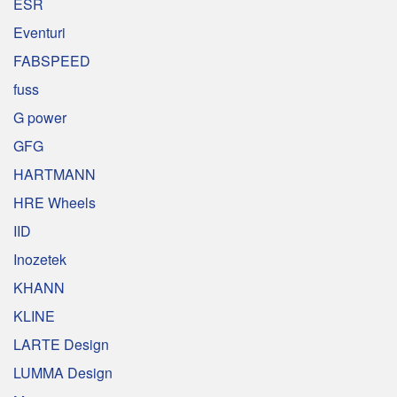
ESR
Eventuri
FABSPEED
fuss
G power
GFG
HARTMANN
HRE Wheels
IID
Inozetek
KHANN
KLINE
LARTE Design
LUMMA Design