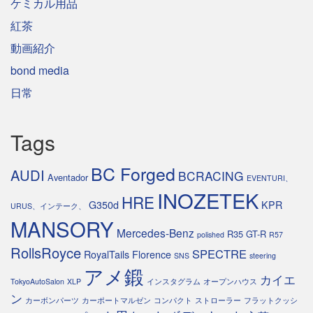
ケミカル用品
紅茶
動画紹介
bond media
日常
Tags
BC Forged
AUDI
BCRACING
Aventador
EVENTURI、
INOZETEK
HRE
G350d
KPR
URUS、インテーク、
MANSORY
Mercedes-Benz
R35 GT-R
polished
R57
RollsRoyce
SPECTRE
RoyalTails Florence
SNS
steering
アメ鍛
カイエ
TokyoAutoSalon
XLP
インスタグラム
オープンハウス
ン
カーボンパーツ
カーポートマルゼン
コンパクト
ストローラー
フラットクッシ