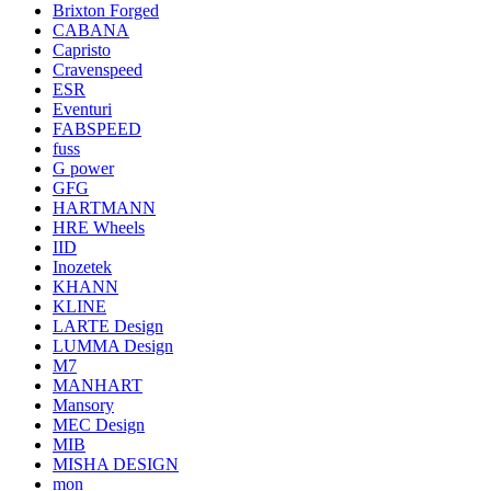
Brixton Forged
CABANA
Capristo
Cravenspeed
ESR
Eventuri
FABSPEED
fuss
G power
GFG
HARTMANN
HRE Wheels
IID
Inozetek
KHANN
KLINE
LARTE Design
LUMMA Design
M7
MANHART
Mansory
MEC Design
MIB
MISHA DESIGN
mon