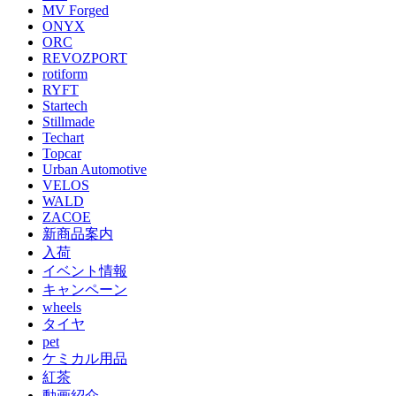
MV Forged
ONYX
ORC
REVOZPORT
rotiform
RYFT
Startech
Stillmade
Techart
Topcar
Urban Automotive
VELOS
WALD
ZACOE
新商品案内
入荷
イベント情報
キャンペーン
wheels
タイヤ
pet
ケミカル用品
紅茶
動画紹介