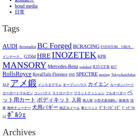
bond media
日常
Tags
BC Forged
AUDI
BCRACING
Aventador
EVENTURI、URUS、
INOZETEK
HRE
G350d
KPR
インテーク、
MANSORY
Mercedes-Benz
R35 GT-R
polished
R57
RollsRoyce
SPECTRE
RoyalTails Florence
SNS
steering
TokyoAutoSalon
アメ鍛
カイエン
XLP
インスタグラム
オープンハウス
カーボンパーツ
ペ
カーポートマルゼン
コンパクト
ストローラー
フラットクッション
フルオーダー
ット用カート
ボディキット
入荷
再入荷
小型犬多頭飼い
新発売
洗
犬用バギー
ｸﾞﾘｰﾝﾄﾞｯｸﾞ
車
海外チューナー
純正ホイール
車とペット
ﾄﾞｯｸﾞﾏﾙ
ﾎﾟﾙｼｪ
ｼｪ
Archives