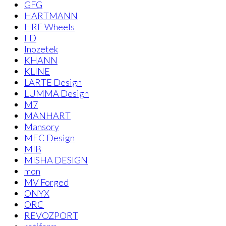
GFG
HARTMANN
HRE Wheels
IID
Inozetek
KHANN
KLINE
LARTE Design
LUMMA Design
M7
MANHART
Mansory
MEC Design
MIB
MISHA DESIGN
mon
MV Forged
ONYX
ORC
REVOZPORT