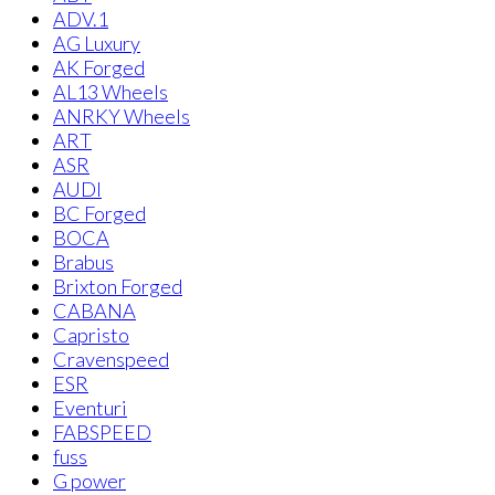
ADV.1
AG Luxury
AK Forged
AL13 Wheels
ANRKY Wheels
ART
ASR
AUDI
BC Forged
BOCA
Brabus
Brixton Forged
CABANA
Capristo
Cravenspeed
ESR
Eventuri
FABSPEED
fuss
G power