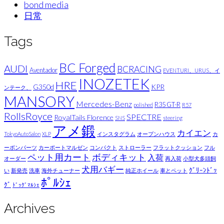
bond media
日常
Tags
BC Forged
AUDI
BCRACING
Aventador
EVENTURI、URUS、イ
INOZETEK
HRE
G350d
KPR
ンテーク、
MANSORY
Mercedes-Benz
R35 GT-R
polished
R57
RollsRoyce
SPECTRE
RoyalTails Florence
SNS
steering
アメ鍛
カイエン
TokyoAutoSalon
XLP
インスタグラム
オープンハウス
カ
ーボンパーツ
カーポートマルゼン
コンパクト
ストローラー
フラットクッション
フル
ペット用カート
ボディキット
入荷
オーダー
再入荷
小型犬多頭飼
犬用バギー
ｸﾞﾘｰﾝﾄﾞｯ
い
新発売
洗車
海外チューナー
純正ホイール
車とペット
ﾎﾟﾙｼｪ
ｸﾞ
ﾄﾞｯｸﾞﾏﾙｼｪ
Archives