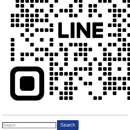
Search
for: