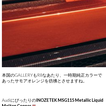
本国のGALLERYもR8なあたり、一時期純正カラーで
あったサモアオレンジを彷彿とさせますね。
Audiにぴったりの
INOZETEK
MSG115 Metallic Liquid
Molten Copper