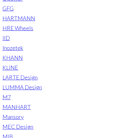
GFG
HARTMANN
HRE Wheels
IID
Inozetek
KHANN
KLINE
LARTE Design
LUMMA Design
M7
MANHART
Mansory
MEC Design
MIB