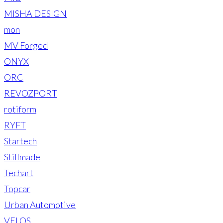
MISHA DESIGN
mon
MV Forged
ONYX
ORC
REVOZPORT
rotiform
RYFT
Startech
Stillmade
Techart
Topcar
Urban Automotive
VELOS