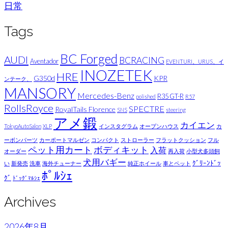
日常
Tags
BC Forged
AUDI
BCRACING
Aventador
EVENTURI、URUS、イ
INOZETEK
HRE
G350d
KPR
ンテーク、
MANSORY
Mercedes-Benz
R35 GT-R
polished
R57
RollsRoyce
SPECTRE
RoyalTails Florence
SNS
steering
アメ鍛
カイエン
TokyoAutoSalon
XLP
インスタグラム
オープンハウス
カ
ーボンパーツ
カーポートマルゼン
コンパクト
ストローラー
フラットクッション
フル
ペット用カート
ボディキット
入荷
オーダー
再入荷
小型犬多頭飼
犬用バギー
ｸﾞﾘｰﾝﾄﾞｯ
い
新発売
洗車
海外チューナー
純正ホイール
車とペット
ﾎﾟﾙｼｪ
ｸﾞ
ﾄﾞｯｸﾞﾏﾙｼｪ
Archives
2026年8月