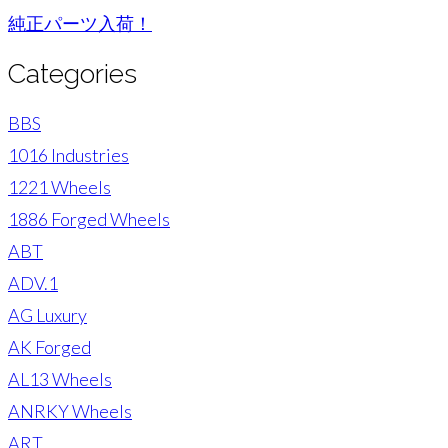
純正パーツ入荷！
Categories
BBS
1016 Industries
1221 Wheels
1886 Forged Wheels
ABT
ADV.1
AG Luxury
AK Forged
AL13 Wheels
ANRKY Wheels
ART