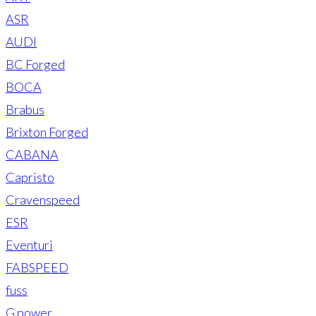
ASR
AUDI
BC Forged
BOCA
Brabus
Brixton Forged
CABANA
Capristo
Cravenspeed
ESR
Eventuri
FABSPEED
fuss
G power