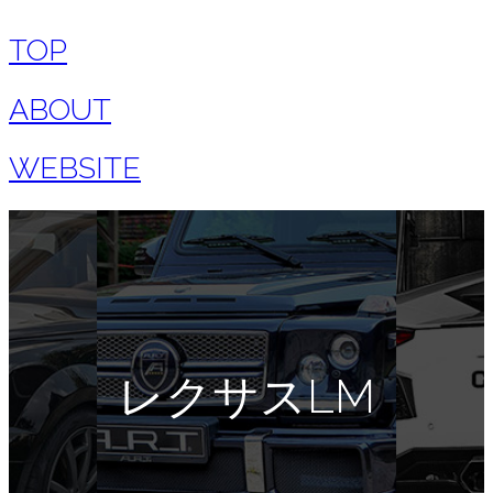
TOP
ABOUT
WEBSITE
レクサスLM