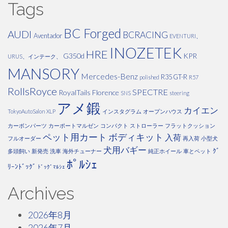
Tags
BC Forged
AUDI
BCRACING
Aventador
EVENTURI、
INOZETEK
HRE
G350d
KPR
URUS、インテーク、
MANSORY
Mercedes-Benz
R35 GT-R
polished
R57
RollsRoyce
SPECTRE
RoyalTails Florence
SNS
steering
アメ鍛
カイエン
TokyoAutoSalon
XLP
インスタグラム
オープンハウス
カーボンパーツ
カーポートマルゼン
コンパクト
ストローラー
フラットクッション
ペット用カート
ボディキット
入荷
フルオーダー
再入荷
小型犬
犬用バギー
ｸﾞ
多頭飼い
新発売
洗車
海外チューナー
純正ホイール
車とペット
ﾎﾟﾙｼｪ
ﾘｰﾝﾄﾞｯｸﾞ
ﾄﾞｯｸﾞﾏﾙｼｪ
Archives
2026年8月
2026年7月