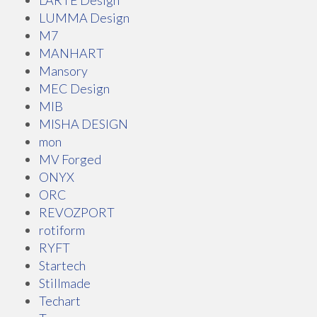
LARTE Design
LUMMA Design
M7
MANHART
Mansory
MEC Design
MIB
MISHA DESIGN
mon
MV Forged
ONYX
ORC
REVOZPORT
rotiform
RYFT
Startech
Stillmade
Techart