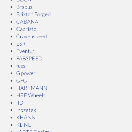
Brabus
Brixton Forged
CABANA
Capristo
Cravenspeed
ESR
Eventuri
FABSPEED
fuss
G power
GFG
HARTMANN
HRE Wheels
IID
Inozetek
KHANN
KLINE