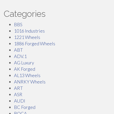
Categories
BBS
1016 Industries
1221 Wheels
1886 Forged Wheels
ABT
ADV.1
AG Luxury
AK Forged
AL13 Wheels
ANRKY Wheels
ART
ASR
AUDI
BC Forged
BOCA