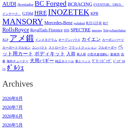
BC Forged
AUDI
BCRACING
Aventador
EVENTURI、URUS、
INOZETEK
HRE
G350d
KPR
インテーク、
MANSORY
Mercedes-Benz
R35 GT-R
polished
R57
RollsRoyce
SPECTRE
RoyalTails Florence
SNS
steering
TokyoAutoSalon
アメ鍛
カイエン
XLP
インスタグラム
オープンハウス
カーボンパーツ
ペ
カーポートマルゼン
コンパクト
ストローラー
フラットクッション
フルオーダー
ット用カート
ボディキット
入荷
再入荷
小型犬多頭飼い
新発売
洗
犬用バギー
ｸﾞﾘｰﾝﾄﾞｯｸﾞ
車
海外チューナー
純正ホイール
車とペット
ﾄﾞｯｸﾞﾏﾙ
ﾎﾟﾙｼｪ
ｼｪ
Archives
2026年8月
2026年7月
2026年6月
2026年5月