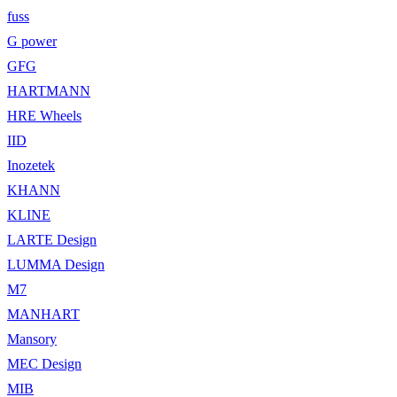
fuss
G power
GFG
HARTMANN
HRE Wheels
IID
Inozetek
KHANN
KLINE
LARTE Design
LUMMA Design
M7
MANHART
Mansory
MEC Design
MIB