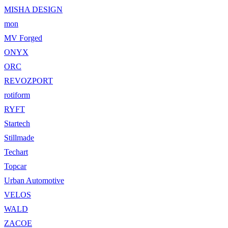
MISHA DESIGN
mon
MV Forged
ONYX
ORC
REVOZPORT
rotiform
RYFT
Startech
Stillmade
Techart
Topcar
Urban Automotive
VELOS
WALD
ZACOE