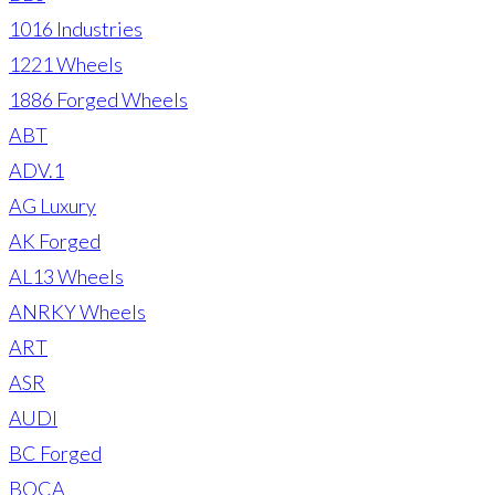
1016 Industries
1221 Wheels
1886 Forged Wheels
ABT
ADV.1
AG Luxury
AK Forged
AL13 Wheels
ANRKY Wheels
ART
ASR
AUDI
BC Forged
BOCA