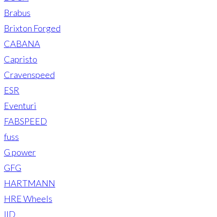
Brabus
Brixton Forged
CABANA
Capristo
Cravenspeed
ESR
Eventuri
FABSPEED
fuss
G power
GFG
HARTMANN
HRE Wheels
IID