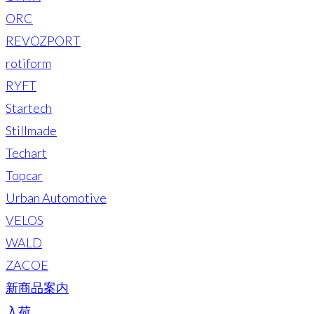
ORC
REVOZPORT
rotiform
RYFT
Startech
Stillmade
Techart
Topcar
Urban Automotive
VELOS
WALD
ZACOE
新商品案内
入荷