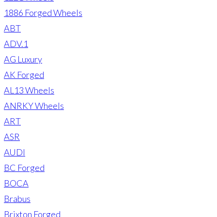
1886 Forged Wheels
ABT
ADV.1
AG Luxury
AK Forged
AL13 Wheels
ANRKY Wheels
ART
ASR
AUDI
BC Forged
BOCA
Brabus
Brixton Forged