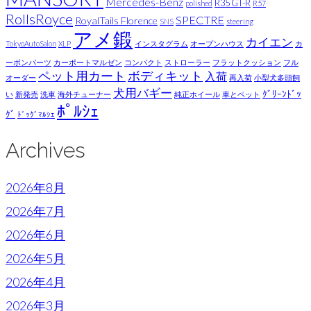
Mercedes-Benz
R35 GT-R
polished
R57
RollsRoyce
SPECTRE
RoyalTails Florence
SNS
steering
アメ鍛
カイエン
TokyoAutoSalon
XLP
インスタグラム
オープンハウス
カ
ーボンパーツ
カーポートマルゼン
コンパクト
ストローラー
フラットクッション
フル
ペット用カート
ボディキット
入荷
オーダー
再入荷
小型犬多頭飼
犬用バギー
ｸﾞﾘｰﾝﾄﾞｯ
い
新発売
洗車
海外チューナー
純正ホイール
車とペット
ﾎﾟﾙｼｪ
ｸﾞ
ﾄﾞｯｸﾞﾏﾙｼｪ
Archives
2026年8月
2026年7月
2026年6月
2026年5月
2026年4月
2026年3月