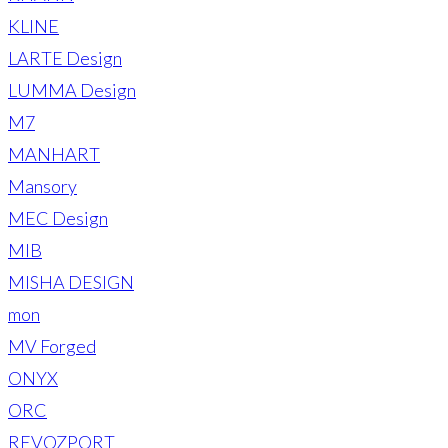
KLINE
LARTE Design
LUMMA Design
M7
MANHART
Mansory
MEC Design
MIB
MISHA DESIGN
mon
MV Forged
ONYX
ORC
REVOZPORT