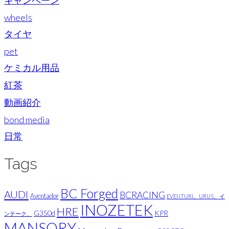
wheels
タイヤ
pet
ケミカル用品
紅茶
動画紹介
bond media
日常
Tags
BC Forged
AUDI
BCRACING
Aventador
EVENTURI、URUS、イ
INOZETEK
HRE
G350d
KPR
ンテーク、
MANSORY