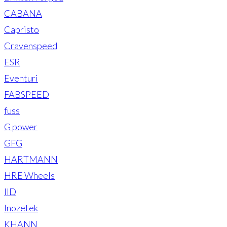
CABANA
Capristo
Cravenspeed
ESR
Eventuri
FABSPEED
fuss
G power
GFG
HARTMANN
HRE Wheels
IID
Inozetek
KHANN