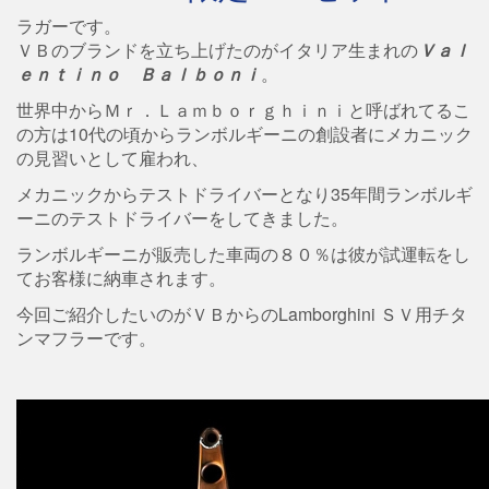
ラガーです。
ＶＢのブランドを立ち上げたのがイタリア生まれの
Ｖａｌ
ｅｎｔｉｎｏ Ｂａｌｂｏｎｉ
。
世界中からＭｒ．Ｌａｍｂｏｒｇｈｉｎｉと呼ばれてるこ
の方は10代の頃からランボルギーニの創設者にメカニック
の見習いとして雇われ、
メカニックからテストドライバーとなり35年間ランボルギ
ーニのテストドライバーをしてきました。
ランボルギーニが販売した車両の８０％は彼が試運転をし
てお客様に納車されます。
今回ご紹介したいのがＶＢからのLamborghini ＳＶ用チタ
ンマフラーです。