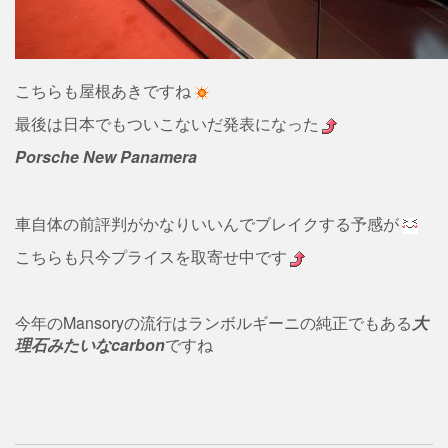
こちらも屋根あきですね
最後は日本でもついこないだ発表になった
Porsche New Panamera
車自体の前評判がかなりいいんでブレイクする予感が
こちらも只今プライスを取寄せ中です
今年のMansoryの流行はランボルギーニの純正でもある
大
理石みたいなcarbon
ですね