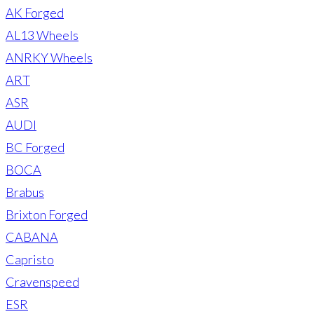
AK Forged
AL13 Wheels
ANRKY Wheels
ART
ASR
AUDI
BC Forged
BOCA
Brabus
Brixton Forged
CABANA
Capristo
Cravenspeed
ESR