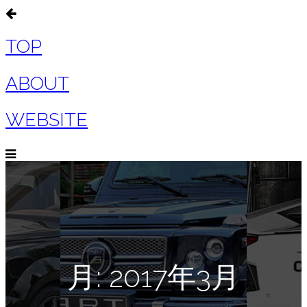
TOP
ABOUT
WEBSITE
月:
2017年3月