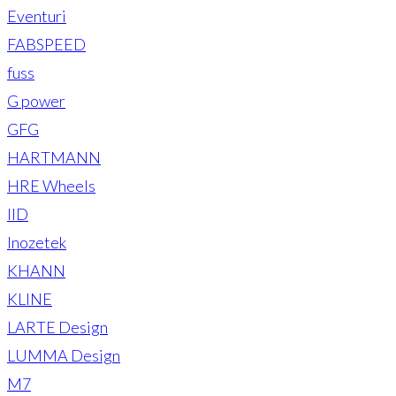
Eventuri
FABSPEED
fuss
G power
GFG
HARTMANN
HRE Wheels
IID
Inozetek
KHANN
KLINE
LARTE Design
LUMMA Design
M7