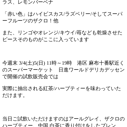
ラス、レモンバーベナ
「赤い色」はハイビスカス
/
ラズベリー
/
そしてスーパ
ーフルーツのザクロ！他
また、リンゴやオレンジ
/
キウイ
/
苺なども乾燥させた
ピースそのものがここに入っています
今週末
3/4(
土
)5(
日
) 11
時～
19
時 港区 麻布十番駅近く
のスーパーマーケット 日進ワールドデリカデッセン
で開催の試飲販売会では
実際に抽出される紅茶
/
ハーブティーを味わっていた
だけます。
当日ご試飲いただけますのはアールグレイ、ザクロの
ハーブティー、中国 白茶に香り付けをしたブレン