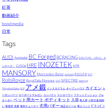
紅茶
動画紹介
bond media
日常
Tags
BC Forged
AUDI
BCRACING
Aventador
EVENTURI、URUS、イ
INOZETEK
HRE
G350d
KPR
ンテーク、
MANSORY
Mercedes-Benz
R35 GT-R
polished
R57
RollsRoyce
SPECTRE
RoyalTails Florence
SNS
steering
アメ鍛
カイエン
TokyoAutoSalon
XLP
インスタグラム
オープンハウス
カ
ーボンパーツ
カーポートマルゼン
コンパクト
ストローラー
フラットクッション
フル
ペット用カート
ボディキット
入荷
オーダー
再入荷
小型犬多頭飼
犬用バギー
ｸﾞﾘｰﾝﾄﾞｯ
い
新発売
洗車
海外チューナー
純正ホイール
車とペット