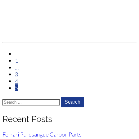
paging-
1
navigation
…
3
4
5
Search
for:
Recent Posts
Ferrari Purosangue Carbon Parts