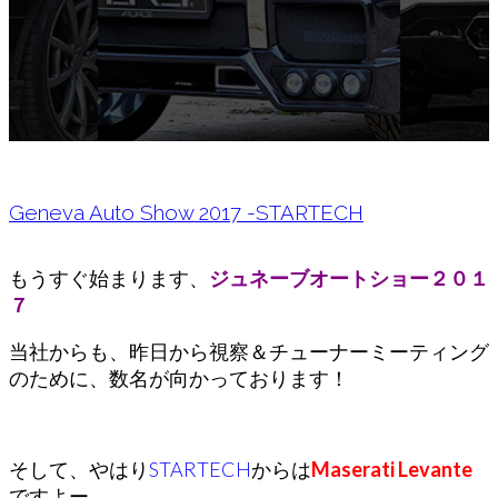
Geneva Auto Show 2017 -STARTECH
もうすぐ始まります、
ジュネーブオートショー２０１
７
当社からも、昨日から視察＆チューナーミーティング
のために、数名が向かっております！
そして、やはり
STARTECH
からは
Maserati Levante
ですよー