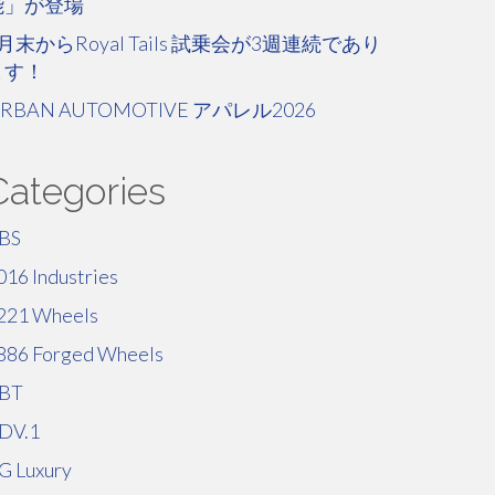
能」が登場
月末からRoyal Tails 試乗会が3週連続であり
ます！
RBAN AUTOMOTIVE アパレル2026
Categories
BS
016 Industries
221 Wheels
886 Forged Wheels
BT
DV.1
G Luxury