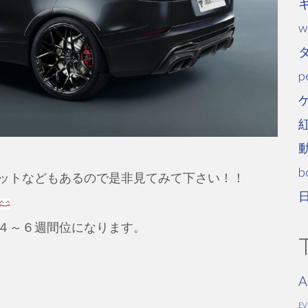
w
p
b
ットなどもあるので是非見てみて下さい！！
４～６週間位になります。
A
E