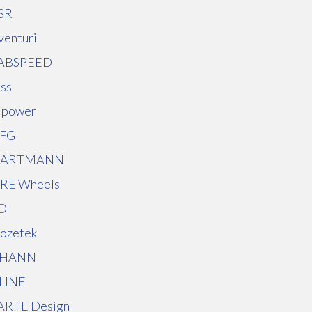
SR
venturi
ABSPEED
uss
 power
FG
ARTMANN
RE Wheels
ID
nozetek
HANN
LINE
ARTE Design