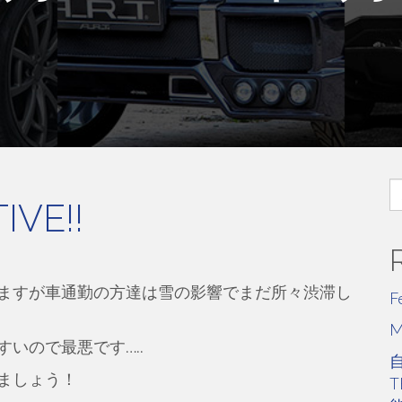
S
VE!!
fo
ますが車通勤の方達は雪の影響でまだ所々渋滞し
F
いので最悪です…..
ましょう！