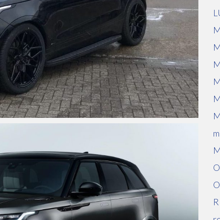
L
M
M
M
M
M
M
m
M
O
O
R
r