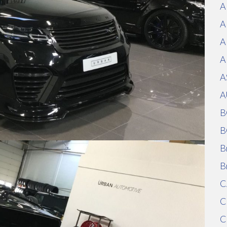
A
A
A
A
A
A
B
B
B
B
C
C
C