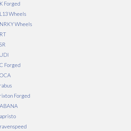
K Forged
L13 Wheels
NRKY Wheels
RT
SR
UDI
C Forged
OCA
rabus
rixton Forged
ABANA
apristo
ravenspeed