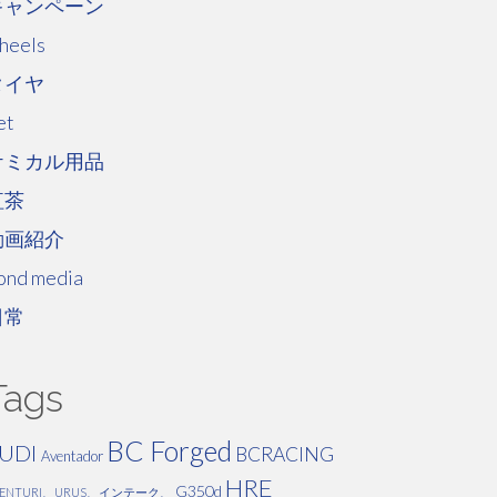
キャンペーン
heels
タイヤ
et
ケミカル用品
紅茶
動画紹介
ond media
日常
Tags
BC Forged
UDI
BCRACING
Aventador
HRE
G350d
VENTURI、URUS、インテーク、