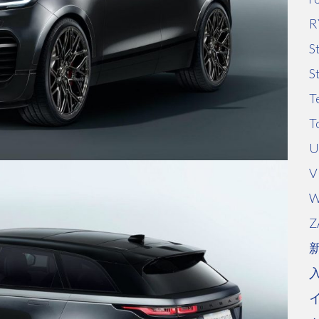
R
S
S
T
T
U
V
W
Z