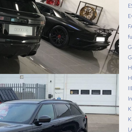
E
E
F
f
G
G
H
H
I
I
K
K
L