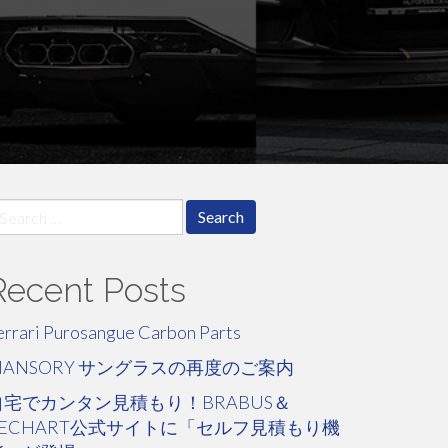
earch
r:
Recent Posts
errari Purosangue Carbon Parts
MANSORY サングラスの再度のご案内
自宅でカンタン見積もり！BRABUS＆
TECHART公式サイトに「セルフ見積もり機