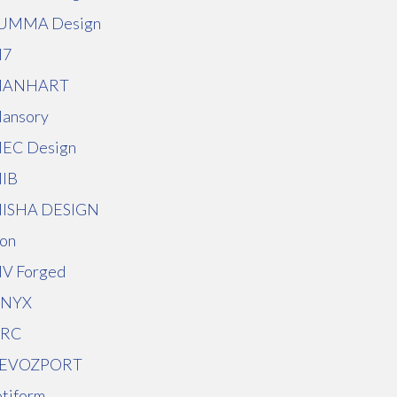
UMMA Design
7
ANHART
ansory
EC Design
IB
ISHA DESIGN
on
V Forged
NYX
RC
EVOZPORT
otiform