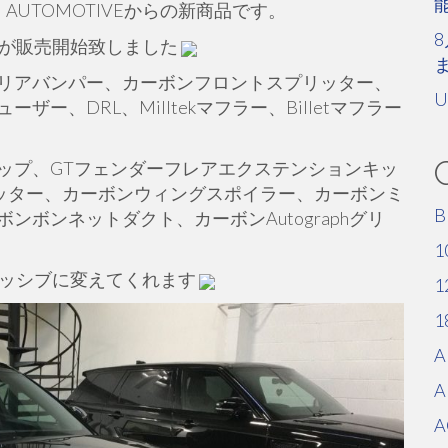
AUTOMOTIVEからの新商品です。
8
キットが販売開始致しました
リアバンパー、カーボンフロントスプリッター、
U
、DRL、Milltekマフラー、Billetマフラー
ップ、GTフェンダーフレアエクステンションキッ
リッター、カーボンウィングスポイラー、カーボンミ
B
ボンネットダクト、カーボンAutographグリ
1
レッシブに変えてくれます
1
1
A
A
A