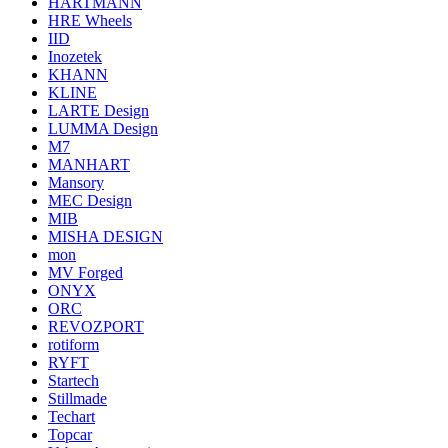
HARTMANN
HRE Wheels
IID
Inozetek
KHANN
KLINE
LARTE Design
LUMMA Design
M7
MANHART
Mansory
MEC Design
MIB
MISHA DESIGN
mon
MV Forged
ONYX
ORC
REVOZPORT
rotiform
RYFT
Startech
Stillmade
Techart
Topcar