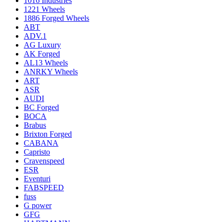
1016 Industries
1221 Wheels
1886 Forged Wheels
ABT
ADV.1
AG Luxury
AK Forged
AL13 Wheels
ANRKY Wheels
ART
ASR
AUDI
BC Forged
BOCA
Brabus
Brixton Forged
CABANA
Capristo
Cravenspeed
ESR
Eventuri
FABSPEED
fuss
G power
GFG