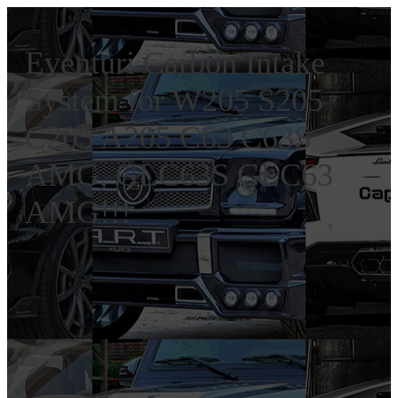
Eventuri Carbon Intake
System for W205 S205
C205 A205 C63 C63S
AMG, GLC63S GLC63
AMG!!!