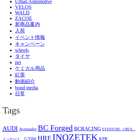
Urban Automotive
VELOS
WALD
ZACOE
新商品案内
入荷
イベント情報
キャンペーン
wheels
タイヤ
pet
ケミカル用品
紅茶
動画紹介
bond media
日常
Tags
BC Forged
AUDI
BCRACING
Aventador
EVENTURI、URUS、
INOZETEK
HRE
G350d
KPR
インテーク、