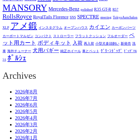
MANSORY
Mercedes-Benz
R35 GT-R
polished
R57
RollsRoyce
SPECTRE
RoyalTails Florence
SNS
steering
TokyoAutoSalon
アメ鍛
カイエン
XLP
インスタグラム
オープンハウス
カーボンパーツ
ペ
カーポートマルゼン
コンパクト
ストローラー
フラットクッション
フルオーダー
ット用カート
ボディキット
入荷
再入荷
小型犬多頭飼い
新発売
洗
犬用バギー
ｸﾞﾘｰﾝﾄﾞｯｸﾞ
車
海外チューナー
純正ホイール
車とペット
ﾄﾞｯｸﾞﾏﾙ
ﾎﾟﾙｼｪ
ｼｪ
Archives
2026年8月
2026年7月
2026年6月
2026年5月
2026年4月
2026年3月
2026年2月
2026年1月