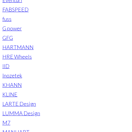
FABSPEED
fuss
G power
GFG
HARTMANN
HRE Wheels
IID
Inozetek
KHANN
KLINE
LARTE Design
LUMMA Design
M7
MANHART