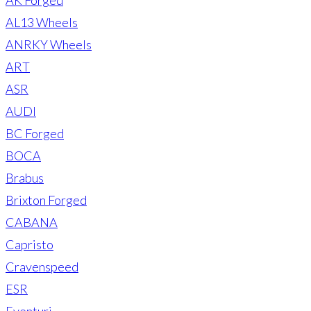
AL13 Wheels
ANRKY Wheels
ART
ASR
AUDI
BC Forged
BOCA
Brabus
Brixton Forged
CABANA
Capristo
Cravenspeed
ESR
Eventuri