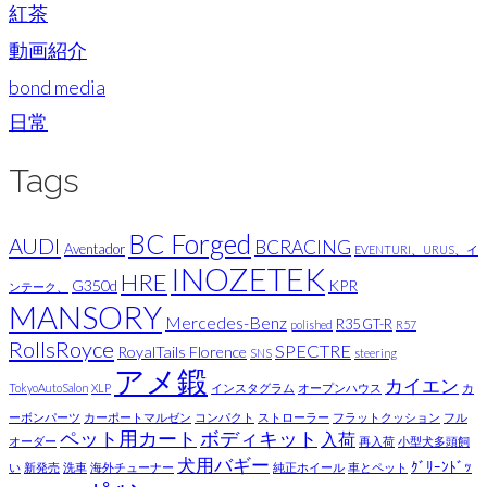
紅茶
動画紹介
bond media
日常
Tags
BC Forged
AUDI
BCRACING
Aventador
EVENTURI、URUS、イ
INOZETEK
HRE
G350d
KPR
ンテーク、
MANSORY
Mercedes-Benz
R35 GT-R
polished
R57
RollsRoyce
SPECTRE
RoyalTails Florence
SNS
steering
アメ鍛
カイエン
TokyoAutoSalon
XLP
インスタグラム
オープンハウス
カ
ーボンパーツ
カーポートマルゼン
コンパクト
ストローラー
フラットクッション
フル
ペット用カート
ボディキット
入荷
オーダー
再入荷
小型犬多頭飼
犬用バギー
ｸﾞﾘｰﾝﾄﾞｯ
い
新発売
洗車
海外チューナー
純正ホイール
車とペット