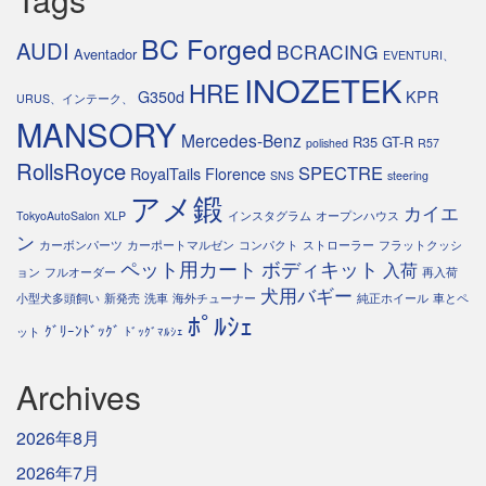
BC Forged
AUDI
BCRACING
Aventador
EVENTURI、
INOZETEK
HRE
G350d
KPR
URUS、インテーク、
MANSORY
Mercedes-Benz
R35 GT-R
polished
R57
RollsRoyce
SPECTRE
RoyalTails Florence
SNS
steering
アメ鍛
カイエ
TokyoAutoSalon
XLP
インスタグラム
オープンハウス
ン
カーボンパーツ
カーポートマルゼン
コンパクト
ストローラー
フラットクッシ
ペット用カート
ボディキット
入荷
ョン
フルオーダー
再入荷
犬用バギー
小型犬多頭飼い
新発売
洗車
海外チューナー
純正ホイール
車とペ
ﾎﾟﾙｼｪ
ｸﾞﾘｰﾝﾄﾞｯｸﾞ
ット
ﾄﾞｯｸﾞﾏﾙｼｪ
Archives
2026年8月
2026年7月