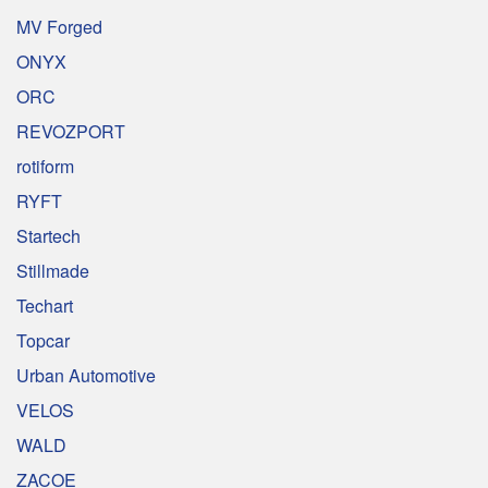
MV Forged
ONYX
ORC
REVOZPORT
rotiform
RYFT
Startech
Stillmade
Techart
Topcar
Urban Automotive
VELOS
WALD
ZACOE