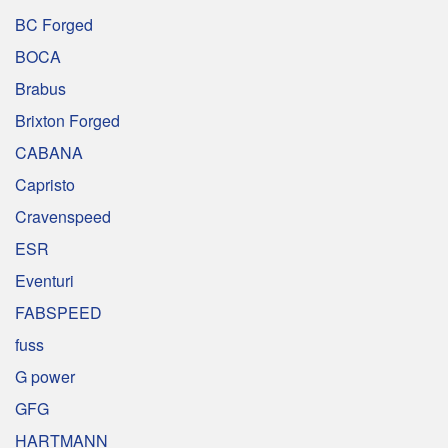
BC Forged
BOCA
Brabus
Brixton Forged
CABANA
Capristo
Cravenspeed
ESR
Eventuri
FABSPEED
fuss
G power
GFG
HARTMANN