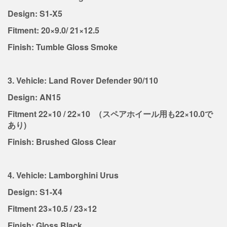
Design: S1-X5
Fitment: 20×9.0/ 21×12.5
Finish: Tumble Gloss Smoke
3. Vehicle: Land Rover Defender 90/110
Design: AN15
Fitment 22×10 / 22×10 （スペアホイール用も22×10.0で
あり)
Finish: Brushed Gloss Clear
4. Vehicle: Lamborghini Urus
Design: S1-X4
Fitment 23×10.5 / 23×12
Finish: Gloss Black