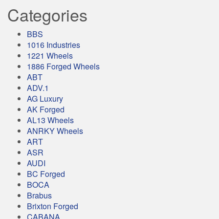
Categories
BBS
1016 Industries
1221 Wheels
1886 Forged Wheels
ABT
ADV.1
AG Luxury
AK Forged
AL13 Wheels
ANRKY Wheels
ART
ASR
AUDI
BC Forged
BOCA
Brabus
Brixton Forged
CABANA