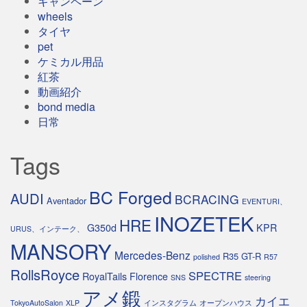
キャンペーン
wheels
タイヤ
pet
ケミカル用品
紅茶
動画紹介
bond media
日常
Tags
BC Forged
AUDI
BCRACING
Aventador
EVENTURI、
INOZETEK
HRE
G350d
KPR
URUS、インテーク、
MANSORY
Mercedes-Benz
R35 GT-R
polished
R57
RollsRoyce
SPECTRE
RoyalTails Florence
SNS
steering
アメ鍛
カイエ
TokyoAutoSalon
XLP
インスタグラム
オープンハウス