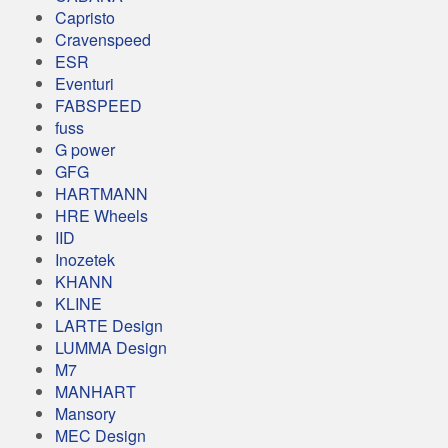
Capristo
Cravenspeed
ESR
Eventuri
FABSPEED
fuss
G power
GFG
HARTMANN
HRE Wheels
IID
Inozetek
KHANN
KLINE
LARTE Design
LUMMA Design
M7
MANHART
Mansory
MEC Design