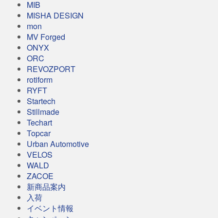
MIB
MISHA DESIGN
mon
MV Forged
ONYX
ORC
REVOZPORT
rotiform
RYFT
Startech
Stillmade
Techart
Topcar
Urban Automotive
VELOS
WALD
ZACOE
新商品案内
入荷
イベント情報