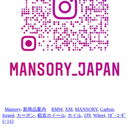
Mansory
,
新商品案内
BMW
,
XM
,
MANSORY
,
Carbon
,
forged
,
カーボン
,
鍛造ホイール
,
ホイル
,
ｴｱﾛ
,
Wheel
,
ﾗｶﾞｰｺｰﾎﾟ
ﾚｰｼｮﾝ