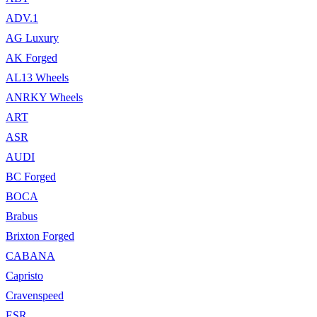
ADV.1
AG Luxury
AK Forged
AL13 Wheels
ANRKY Wheels
ART
ASR
AUDI
BC Forged
BOCA
Brabus
Brixton Forged
CABANA
Capristo
Cravenspeed
ESR