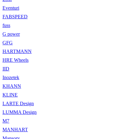
Eventuri
FABSPEED
fuss
G power
GFG
HARTMANN
HRE Wheels
IID
Inozetek
KHANN
KLINE
LARTE Design
LUMMA Design
M7
MANHART
Mansory