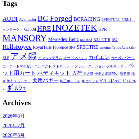
Tags
BC Forged
AUDI
BCRACING
Aventador
EVENTURI、URUS、
INOZETEK
HRE
G350d
KPR
インテーク、
MANSORY
Mercedes-Benz
R35 GT-R
polished
R57
RollsRoyce
SPECTRE
RoyalTails Florence
SNS
steering
TokyoAutoSalon
アメ鍛
カイエン
XLP
インスタグラム
オープンハウス
カーボンパーツ
ペ
カーポートマルゼン
コンパクト
ストローラー
フラットクッション
フルオーダー
ット用カート
ボディキット
入荷
再入荷
小型犬多頭飼い
新発売
洗
犬用バギー
ｸﾞﾘｰﾝﾄﾞｯｸﾞ
車
海外チューナー
純正ホイール
車とペット
ﾄﾞｯｸﾞﾏﾙ
ﾎﾟﾙｼｪ
ｼｪ
Archives
2026年8月
2026年7月
2026年6月