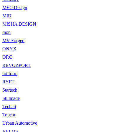
MEC Design
MIB
MISHA DESIGN
mon
MV Forged
ONYX
ORC
REVOZPORT
rotiform
RYFT
Startech
Stillmade
Techart
Topcar
Urban Automotive
VELOS