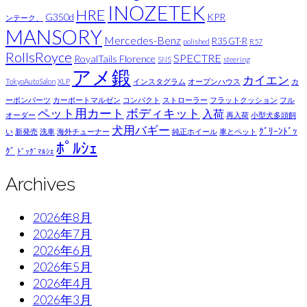
INOZETEK
HRE
G350d
KPR
ンテーク、
MANSORY
Mercedes-Benz
R35 GT-R
polished
R57
RollsRoyce
SPECTRE
RoyalTails Florence
SNS
steering
アメ鍛
カイエン
TokyoAutoSalon
XLP
インスタグラム
オープンハウス
カ
ーボンパーツ
カーポートマルゼン
コンパクト
ストローラー
フラットクッション
フル
ペット用カート
ボディキット
入荷
オーダー
再入荷
小型犬多頭飼
犬用バギー
ｸﾞﾘｰﾝﾄﾞｯ
い
新発売
洗車
海外チューナー
純正ホイール
車とペット
ﾎﾟﾙｼｪ
ｸﾞ
ﾄﾞｯｸﾞﾏﾙｼｪ
Archives
2026年8月
2026年7月
2026年6月
2026年5月
2026年4月
2026年3月