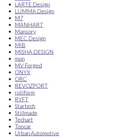
LARTE Design
LUMMA Design
M7
MANHART
Mansory
MEC Design
MIB
MISHA DESIGN
mon
MV Forged
ONYX
ORC
REVOZPORT
rotiform
RYFT
Startech
Stillmade
Techart
Topcar
Urban Automotive