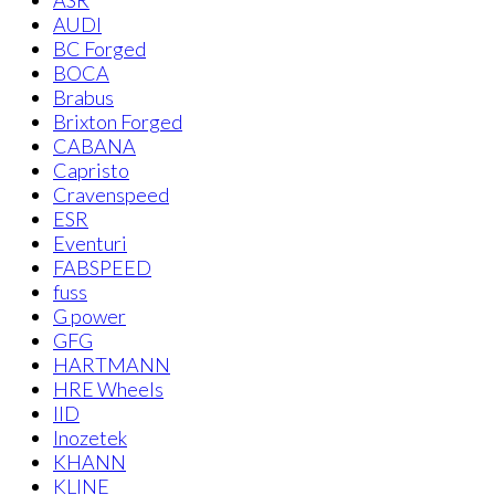
ASR
AUDI
BC Forged
BOCA
Brabus
Brixton Forged
CABANA
Capristo
Cravenspeed
ESR
Eventuri
FABSPEED
fuss
G power
GFG
HARTMANN
HRE Wheels
IID
Inozetek
KHANN
KLINE