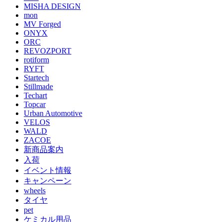
MISHA DESIGN
mon
MV Forged
ONYX
ORC
REVOZPORT
rotiform
RYFT
Startech
Stillmade
Techart
Topcar
Urban Automotive
VELOS
WALD
ZACOE
新商品案内
入荷
イベント情報
キャンペーン
wheels
タイヤ
pet
ケミカル用品