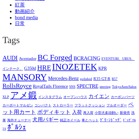
紅茶
動画紹介
bond media
日常
Tags
BC Forged
AUDI
BCRACING
Aventador
EVENTURI、URUS、
INOZETEK
HRE
G350d
KPR
インテーク、
MANSORY
Mercedes-Benz
R35 GT-R
polished
R57
RollsRoyce
SPECTRE
RoyalTails Florence
SNS
steering
TokyoAutoSalon
アメ鍛
カイエン
XLP
インスタグラム
オープンハウス
カーボンパーツ
ペ
カーポートマルゼン
コンパクト
ストローラー
フラットクッション
フルオーダー
ット用カート
ボディキット
入荷
再入荷
小型犬多頭飼い
新発売
洗
犬用バギー
ｸﾞﾘｰﾝﾄﾞｯｸﾞ
車
海外チューナー
純正ホイール
車とペット
ﾄﾞｯｸﾞﾏﾙ
ﾎﾟﾙｼｪ
ｼｪ