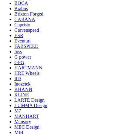
BOCA
Brabus
Brixton Forged
CABANA
Capristo
Cravenspeed
ESR
Eventuri
FABSPEED
fuss
G power
GFG
HARTMANN
HRE Wheels
IID
Inozetek
KHANN
KLINE
LARTE Design
LUMMA Design
M7
MANHART
Mansory
MEC Design
MIB