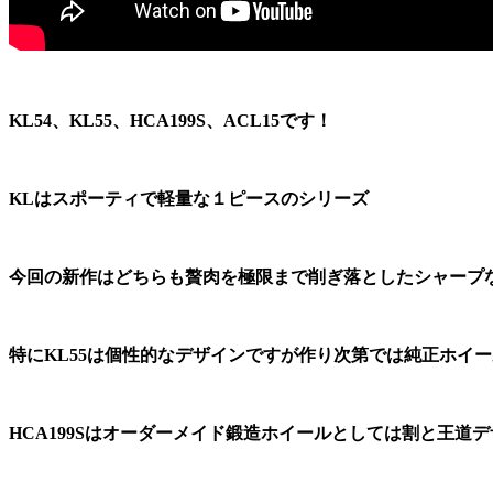
KL54、KL55、HCA199S、ACL15です！
KLはスポーティで軽量な１ピースのシリーズ
今回の新作はどちらも贅肉を極限まで削ぎ落としたシャープ
特にKL55は個性的なデザインですが作り次第では純正ホイ
HCA199Sはオーダーメイド鍛造ホイールとしては割と王