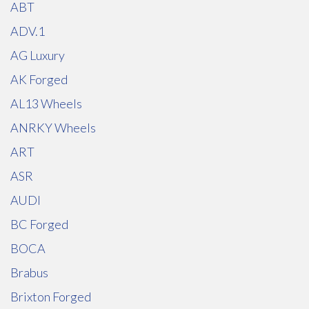
ABT
ADV.1
AG Luxury
AK Forged
AL13 Wheels
ANRKY Wheels
ART
ASR
AUDI
BC Forged
BOCA
Brabus
Brixton Forged