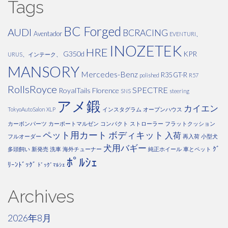
Tags
BC Forged
AUDI
BCRACING
Aventador
EVENTURI、
INOZETEK
HRE
G350d
KPR
URUS、インテーク、
MANSORY
Mercedes-Benz
R35 GT-R
polished
R57
RollsRoyce
SPECTRE
RoyalTails Florence
SNS
steering
アメ鍛
カイエン
TokyoAutoSalon
XLP
インスタグラム
オープンハウス
カーボンパーツ
カーポートマルゼン
コンパクト
ストローラー
フラットクッション
ペット用カート
ボディキット
入荷
フルオーダー
再入荷
小型犬
犬用バギー
ｸﾞ
多頭飼い
新発売
洗車
海外チューナー
純正ホイール
車とペット
ﾎﾟﾙｼｪ
ﾘｰﾝﾄﾞｯｸﾞ
ﾄﾞｯｸﾞﾏﾙｼｪ
Archives
2026年8月