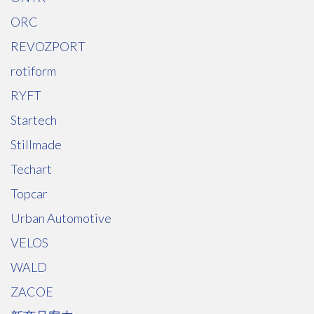
ORC
REVOZPORT
rotiform
RYFT
Startech
Stillmade
Techart
Topcar
Urban Automotive
VELOS
WALD
ZACOE