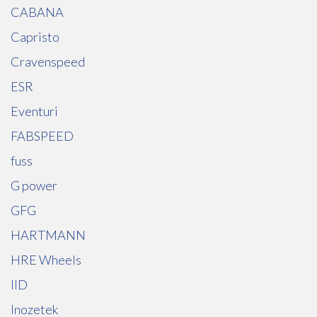
CABANA
Capristo
Cravenspeed
ESR
Eventuri
FABSPEED
fuss
G power
GFG
HARTMANN
HRE Wheels
IID
Inozetek