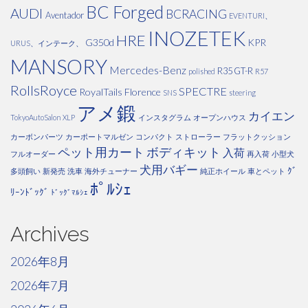
BC Forged
AUDI
BCRACING
Aventador
EVENTURI、
INOZETEK
HRE
G350d
KPR
URUS、インテーク、
MANSORY
Mercedes-Benz
R35 GT-R
polished
R57
RollsRoyce
SPECTRE
RoyalTails Florence
SNS
steering
アメ鍛
カイエン
TokyoAutoSalon
XLP
インスタグラム
オープンハウス
カーボンパーツ
カーポートマルゼン
コンパクト
ストローラー
フラットクッション
ペット用カート
ボディキット
入荷
フルオーダー
再入荷
小型犬
犬用バギー
ｸﾞ
多頭飼い
新発売
洗車
海外チューナー
純正ホイール
車とペット
ﾎﾟﾙｼｪ
ﾘｰﾝﾄﾞｯｸﾞ
ﾄﾞｯｸﾞﾏﾙｼｪ
Archives
2026年8月
2026年7月