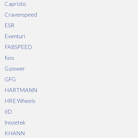
Capristo
Cravenspeed
ESR
Eventuri
FABSPEED
fuss
G power
GFG
HARTMANN
HRE Wheels
IID
Inozetek
KHANN