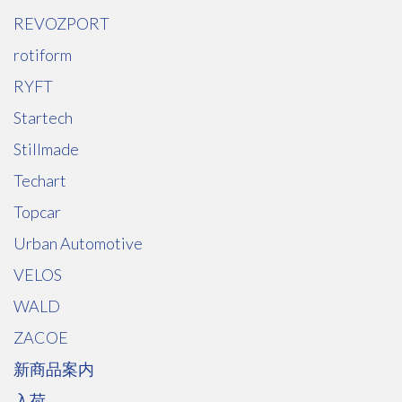
REVOZPORT
rotiform
RYFT
Startech
Stillmade
Techart
Topcar
Urban Automotive
VELOS
WALD
ZACOE
新商品案内
入荷