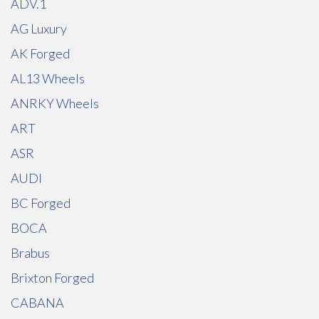
ADV.1
AG Luxury
AK Forged
AL13 Wheels
ANRKY Wheels
ART
ASR
AUDI
BC Forged
BOCA
Brabus
Brixton Forged
CABANA