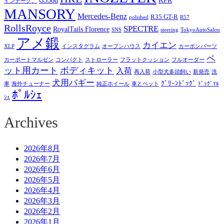
インテーク、
MANSORY
Mercedes-Benz
R35 GT-R
polished
R57
RollsRoyce
SPECTRE
RoyalTails Florence
SNS
steering
TokyoAutoSalon
アメ鍛
カイエン
XLP
インスタグラム
オープンハウス
カーボンパーツ
ペ
カーポートマルゼン
コンパクト
ストローラー
フラットクッション
フルオーダー
ット用カート
ボディキット
入荷
再入荷
小型犬多頭飼い
新発売
洗
犬用バギー
ｸﾞﾘｰﾝﾄﾞｯｸﾞ
車
海外チューナー
純正ホイール
車とペット
ﾄﾞｯｸﾞﾏﾙ
ﾎﾟﾙｼｪ
ｼｪ
Archives
2026年8月
2026年7月
2026年6月
2026年5月
2026年4月
2026年3月
2026年2月
2026年1月