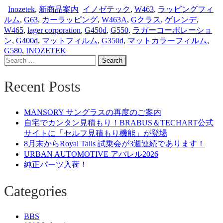
Inozetek
,
新商品案内
イノゼテック
,
W463
,
ラッピングフィ
ルム
,
G63
,
カーラッピング
,
W463A
,
Gクラス
,
ゲレンデ
,
W465
,
lager corporation
,
G450d
,
G550
,
ラガーコーポレーショ
ン
,
G400d
,
マットフィルム
,
G350d
,
マットカラーフィルム
,
G580
,
INOZETEK
Search
for:
Recent Posts
MANSORY サングラスの再度のご案内
自宅でカンタン見積もり！BRABUS＆TECHART公式
サイトに「セルフ見積もり機能」が登場
8月末からRoyal Tails 試乗会が3週連続であります！
URBAN AUTOMOTIVE アパレル2026
純正パーツ入荷！
Categories
BBS