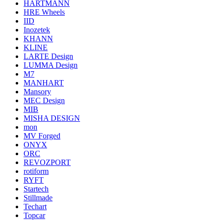
HARTMANN
HRE Wheels
IID
Inozetek
KHANN
KLINE
LARTE Design
LUMMA Design
M7
MANHART
Mansory
MEC Design
MIB
MISHA DESIGN
mon
MV Forged
ONYX
ORC
REVOZPORT
rotiform
RYFT
Startech
Stillmade
Techart
Topcar