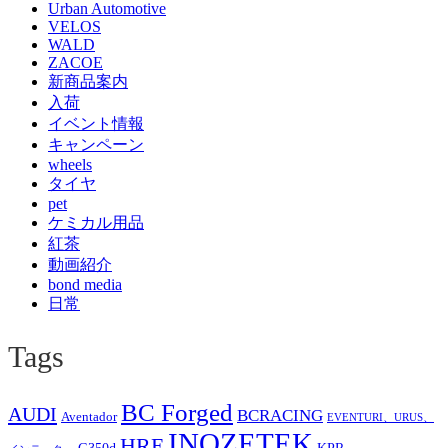
Urban Automotive
VELOS
WALD
ZACOE
新商品案内
入荷
イベント情報
キャンペーン
wheels
タイヤ
pet
ケミカル用品
紅茶
動画紹介
bond media
日常
Tags
BC Forged
AUDI
BCRACING
Aventador
EVENTURI、URUS、
INOZETEK
HRE
G350d
KPR