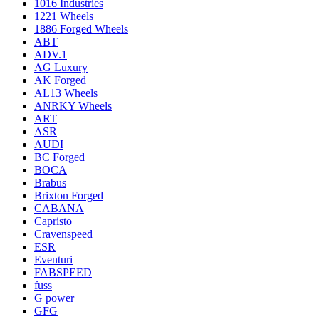
1016 Industries
1221 Wheels
1886 Forged Wheels
ABT
ADV.1
AG Luxury
AK Forged
AL13 Wheels
ANRKY Wheels
ART
ASR
AUDI
BC Forged
BOCA
Brabus
Brixton Forged
CABANA
Capristo
Cravenspeed
ESR
Eventuri
FABSPEED
fuss
G power
GFG