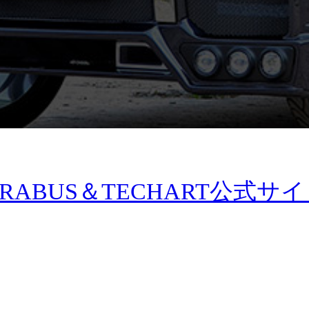
ABUS＆TECHART公式