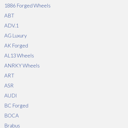
1886 Forged Wheels
ABT
ADV.1
AG Luxury
AK Forged
AL13 Wheels
ANRKY Wheels
ART
ASR
AUDI
BC Forged
BOCA
Brabus