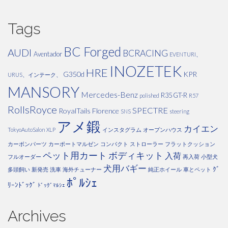
Tags
BC Forged
AUDI
BCRACING
Aventador
EVENTURI、
INOZETEK
HRE
G350d
KPR
URUS、インテーク、
MANSORY
Mercedes-Benz
R35 GT-R
polished
R57
RollsRoyce
SPECTRE
RoyalTails Florence
SNS
steering
アメ鍛
カイエン
TokyoAutoSalon
XLP
インスタグラム
オープンハウス
カーボンパーツ
カーポートマルゼン
コンパクト
ストローラー
フラットクッション
ペット用カート
ボディキット
入荷
フルオーダー
再入荷
小型犬
犬用バギー
ｸﾞ
多頭飼い
新発売
洗車
海外チューナー
純正ホイール
車とペット
ﾎﾟﾙｼｪ
ﾘｰﾝﾄﾞｯｸﾞ
ﾄﾞｯｸﾞﾏﾙｼｪ
Archives