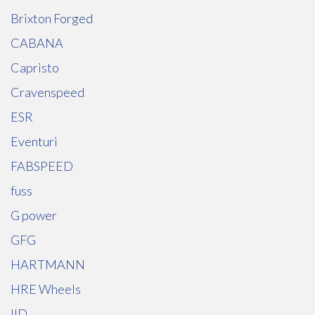
Brixton Forged
CABANA
Capristo
Cravenspeed
ESR
Eventuri
FABSPEED
fuss
G power
GFG
HARTMANN
HRE Wheels
IID