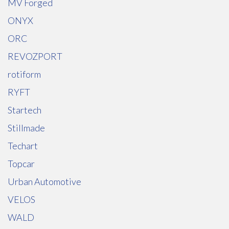
MV Forged
ONYX
ORC
REVOZPORT
rotiform
RYFT
Startech
Stillmade
Techart
Topcar
Urban Automotive
VELOS
WALD