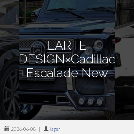
LARTE
DESIGN×Cadillac
Escalade New
2026-06-08
|
lager