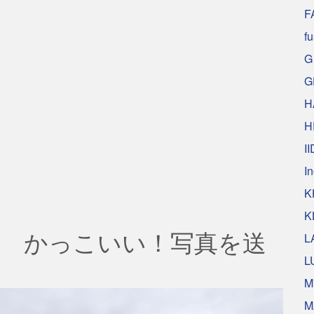
F
f
G
G
H
H
II
I
K
K
 かっこいい！写真を送
L
L
M
M