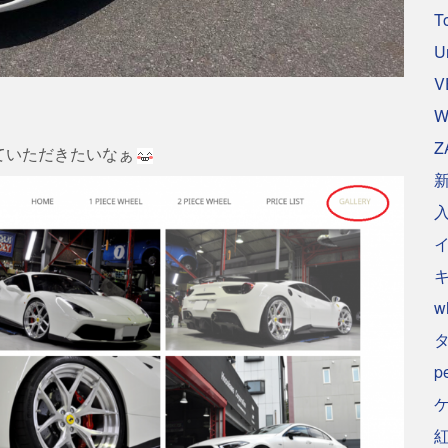
T
U
V
W
Z
ていただきたいなぁ
w
p