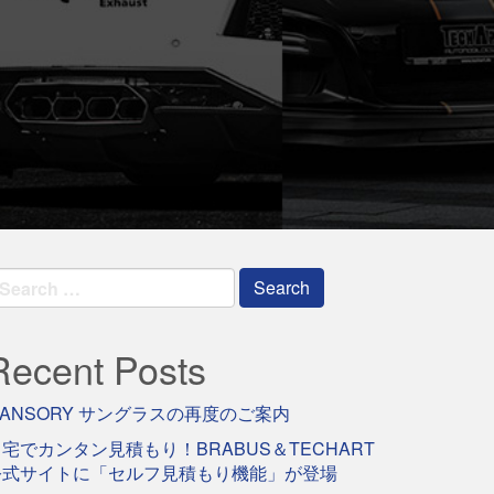
earch
r:
Recent Posts
ANSORY サングラスの再度のご案内
宅でカンタン見積もり！BRABUS＆TECHART
公式サイトに「セルフ見積もり機能」が登場