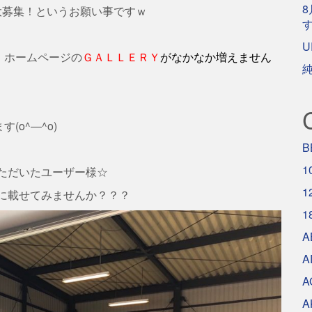
8
大募集！というお願い事ですｗ
U
、ホームページの
ＧＡＬＬＥＲＹ
がなかなか増えません
o^―^o)
B
1
いただいたユーザー様☆
1
ジに載せてみませんか？？？
1
A
A
A
A