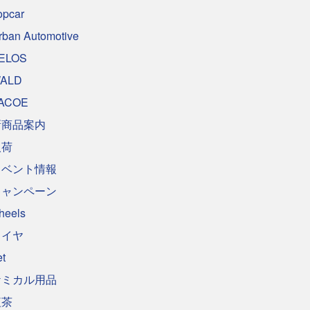
opcar
rban Automotive
ELOS
ALD
ACOE
新商品案内
入荷
イベント情報
キャンペーン
heels
タイヤ
et
ケミカル用品
紅茶