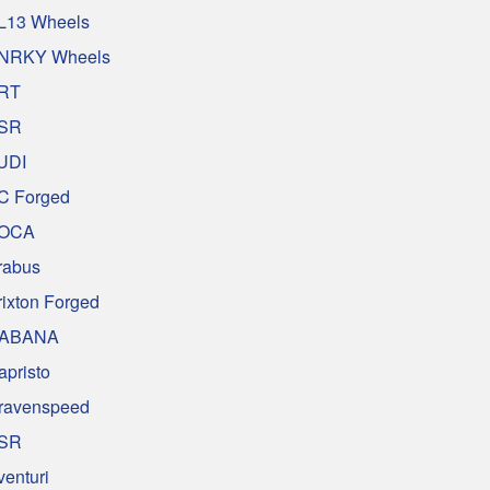
L13 Wheels
NRKY Wheels
RT
SR
UDI
C Forged
OCA
rabus
rixton Forged
ABANA
apristo
ravenspeed
SR
venturi