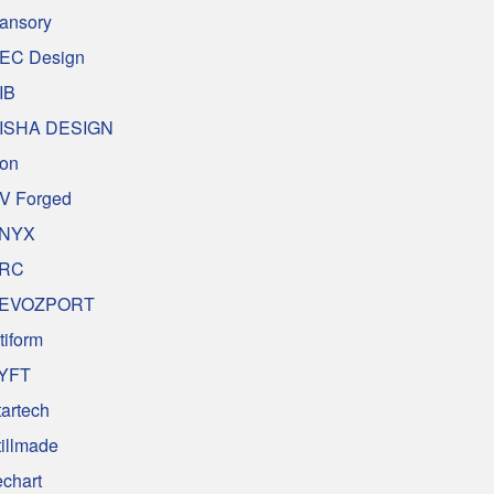
ansory
EC Design
IB
ISHA DESIGN
on
V Forged
NYX
RC
EVOZPORT
tiform
YFT
tartech
tillmade
echart