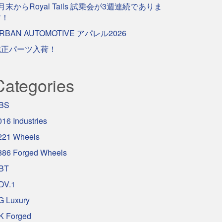
月末からRoyal Tails 試乗会が3週連続でありま
す！
RBAN AUTOMOTIVE アパレル2026
純正パーツ入荷！
Categories
BS
016 Industries
221 Wheels
886 Forged Wheels
BT
DV.1
G Luxury
K Forged