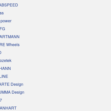
ABSPEED
uss
 power
FG
ARTMANN
RE Wheels
D
nozetek
HANN
LINE
ARTE Design
UMMA Design
7
ANHART