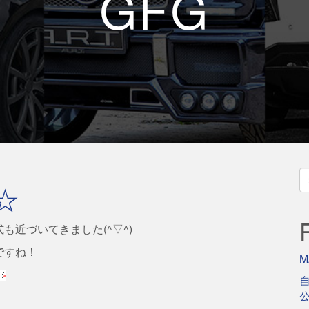
GFG
S
☆
fo
近づいてきました(^▽^)
ですね！
M
自