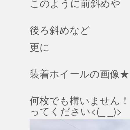
このように前斜めや
後ろ斜めなど
更に
装着ホイールの画像★
何枚でも構いません！
ってください<(_ _)>