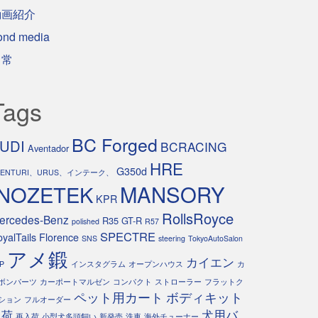
動画紹介
ond media
日常
Tags
BC Forged
UDI
BCRACING
Aventador
HRE
G350d
VENTURI、URUS、インテーク、
INOZETEK
MANSORY
KPR
RollsRoyce
ercedes-Benz
R35 GT-R
polished
R57
SPECTRE
yalTails Florence
SNS
steering
TokyoAutoSalon
アメ鍛
カイエン
P
インスタグラム
オープンハウス
カ
ボンパーツ
カーポートマルゼン
コンパクト
ストローラー
フラットク
ペット用カート
ボディキット
ション
フルオーダー
犬用バ
入荷
再入荷
小型犬多頭飼い
新発売
洗車
海外チューナー