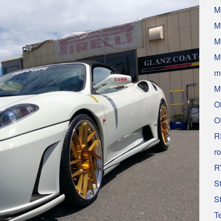
M
M
M
M
m
M
O
O
R
ro
R
S
S
T