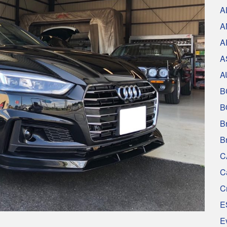
A
A
A
A
A
B
B
B
B
C
C
C
E
E