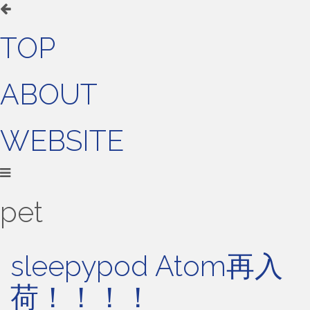
TOP
ABOUT
WEBSITE
pet
sleepypod Atom再入
荷！！！！