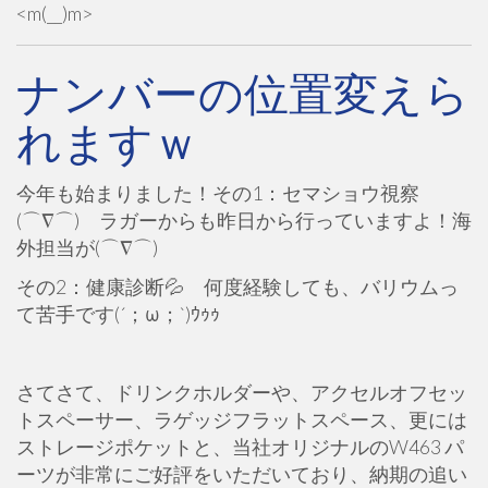
<m(__)m>
ナンバーの位置変えら
れますｗ
今年も始まりました！その1：セマショウ視察
(⌒∇⌒) ラガーからも昨日から行っていますよ！海
外担当が(⌒∇⌒)
その2：健康診断💦 何度経験しても、バリウムっ
て苦手です(´；ω；`)ｳｩｩ
さてさて、ドリンクホルダーや、アクセルオフセッ
トスペーサー、ラゲッジフラットスペース、更には
ストレージポケットと、当社オリジナルのW463 パ
ーツが非常にご好評をいただいており、納期の追い