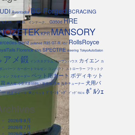
BC Forged
UDI
BCRACING
Aventador
HRE
G350d
VENTURI、URUS、インテーク、
INOZETEK
MANSORY
KPR
RollsRoyce
ercedes-Benz
R35 GT-R
polished
R57
SPECTRE
yalTails Florence
SNS
steering
TokyoAutoSalon
アメ鍛
カイエン
P
インスタグラム
オープンハウス
カ
ボンパーツ
カーポートマルゼン
コンパクト
ストローラー
フラットク
ペット用カート
ボディキット
ション
フルオーダー
犬用バ
入荷
再入荷
小型犬多頭飼い
新発売
洗車
海外チューナー
ﾎﾟﾙｼｪ
ギー
ｸﾞﾘｰﾝﾄﾞｯｸﾞ
純正ホイール
車とペット
ﾄﾞｯｸﾞﾏﾙｼｪ
Archives
2026年8月
2026年7月
2026年6月