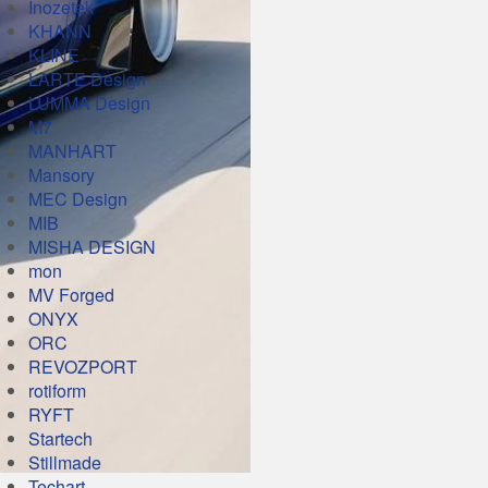
Inozetek
KHANN
KLINE
LARTE Design
LUMMA Design
M7
MANHART
Mansory
MEC Design
MIB
MISHA DESIGN
mon
MV Forged
ONYX
ORC
REVOZPORT
rotiform
RYFT
Startech
Stillmade
Techart