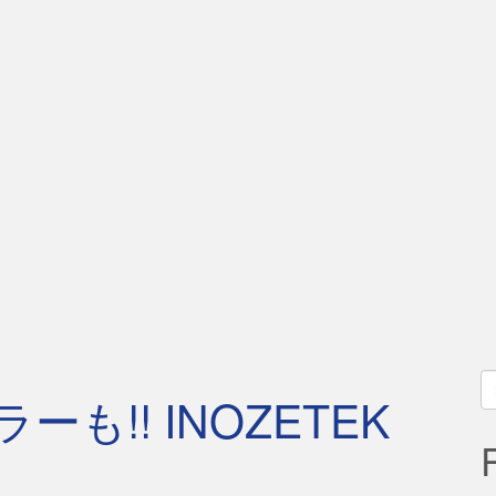
S
も!! INOZETEK
fo