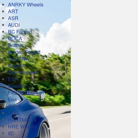
ANRKY Wheels
ART
ASR
AUDI
BC Forged
BOCA
Brabus
Brixton Forged
CABANA
Capristo
Cravenspeed
ESR
Eventuri
FABSPEED
fuss
G power
GFG
HARTMANN
HRE Wheels
IID