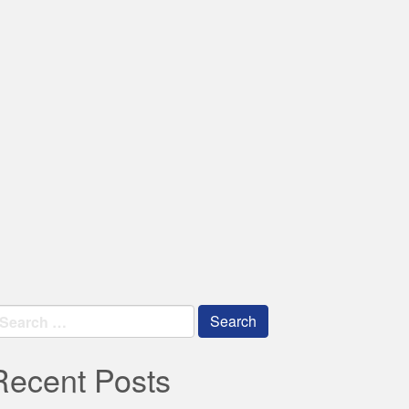
earch
r:
Recent Posts