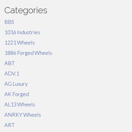
Categories
BBS
1016 Industries
1221 Wheels
1886 Forged Wheels
ABT
ADV.1
AG Luxury
AK Forged
AL13 Wheels
ANRKY Wheels
ART