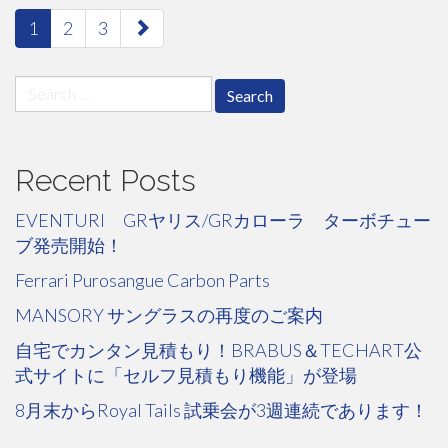
paging-
1
2
3
navigation
Search
for:
Recent Posts
EVENTURI GRヤリス/GRカローラ ターボチュー
ブ発売開始！
Ferrari Purosangue Carbon Parts
MANSORY サングラスの再度のご案内
自宅でカンタン見積もり！BRABUS＆TECHART公
式サイトに「セルフ見積もり機能」が登場
8月末からRoyal Tails 試乗会が3週連続であります！