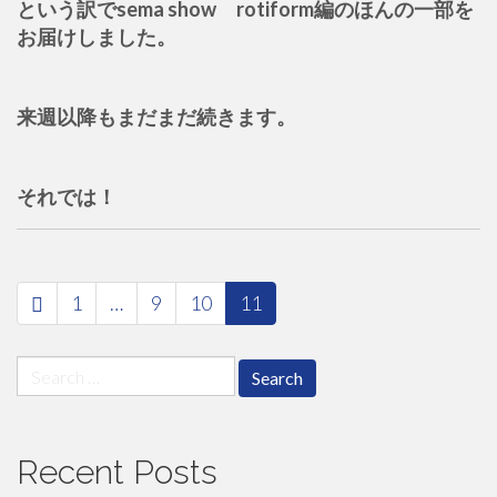
という訳でsema show rotiform編のほんの一部を
お届けしました。
来週以降もまだまだ続きます。
それでは！
paging-
1
…
9
10
11
navigation
Search
for:
Recent Posts