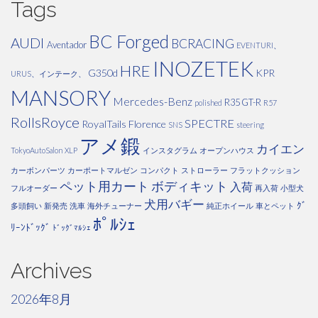
Tags
BC Forged
AUDI
BCRACING
Aventador
EVENTURI、
INOZETEK
HRE
G350d
KPR
URUS、インテーク、
MANSORY
Mercedes-Benz
R35 GT-R
polished
R57
RollsRoyce
SPECTRE
RoyalTails Florence
SNS
steering
アメ鍛
カイエン
TokyoAutoSalon
XLP
インスタグラム
オープンハウス
カーボンパーツ
カーポートマルゼン
コンパクト
ストローラー
フラットクッション
ペット用カート
ボディキット
入荷
フルオーダー
再入荷
小型犬
犬用バギー
ｸﾞ
多頭飼い
新発売
洗車
海外チューナー
純正ホイール
車とペット
ﾎﾟﾙｼｪ
ﾘｰﾝﾄﾞｯｸﾞ
ﾄﾞｯｸﾞﾏﾙｼｪ
Archives
2026年8月