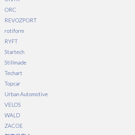
ORC
REVOZPORT
rotiform
RYFT
Startech
Stillmade
Techart
Topcar
Urban Automotive
VELOS
WALD
ZACOE