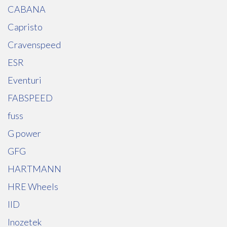
CABANA
Capristo
Cravenspeed
ESR
Eventuri
FABSPEED
fuss
G power
GFG
HARTMANN
HRE Wheels
IID
Inozetek