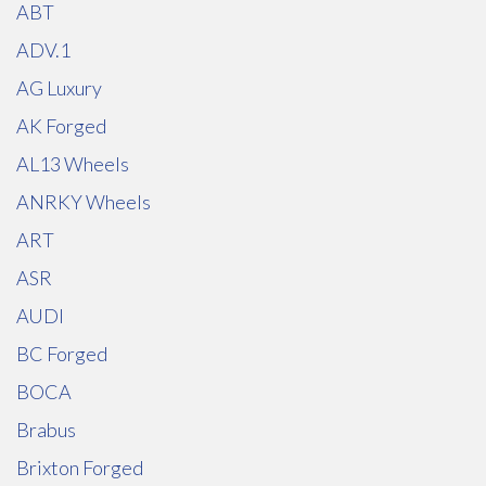
ABT
ADV.1
AG Luxury
AK Forged
AL13 Wheels
ANRKY Wheels
ART
ASR
AUDI
BC Forged
BOCA
Brabus
Brixton Forged