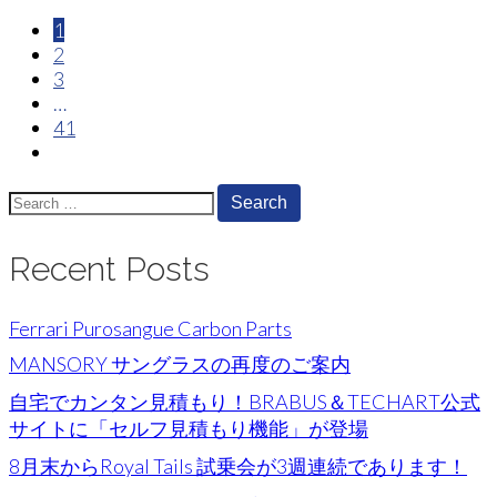
paging-
1
2
navigation
3
…
41
Search
for:
Recent Posts
Ferrari Purosangue Carbon Parts
MANSORY サングラスの再度のご案内
自宅でカンタン見積もり！BRABUS＆TECHART公式
サイトに「セルフ見積もり機能」が登場
8月末からRoyal Tails 試乗会が3週連続であります！