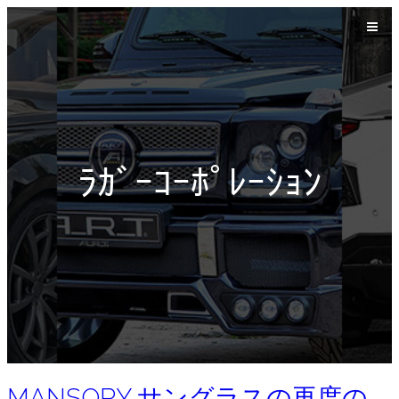
ﾗｶﾞｰｺｰﾎﾟﾚｰｼｮﾝ
MANSORY サングラスの再度の