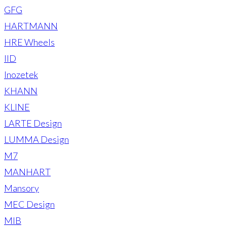
GFG
HARTMANN
HRE Wheels
IID
Inozetek
KHANN
KLINE
LARTE Design
LUMMA Design
M7
MANHART
Mansory
MEC Design
MIB