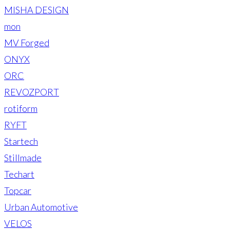
MISHA DESIGN
mon
MV Forged
ONYX
ORC
REVOZPORT
rotiform
RYFT
Startech
Stillmade
Techart
Topcar
Urban Automotive
VELOS