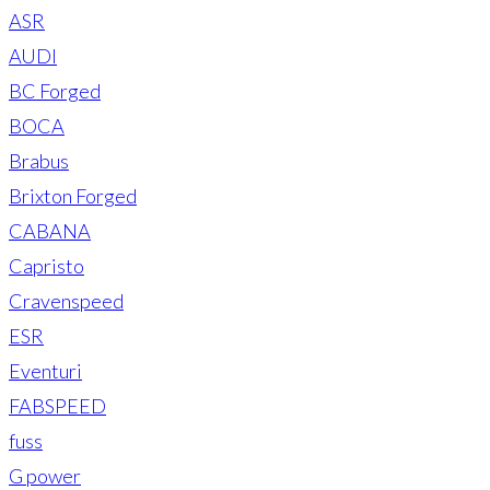
ASR
AUDI
BC Forged
BOCA
Brabus
Brixton Forged
CABANA
Capristo
Cravenspeed
ESR
Eventuri
FABSPEED
fuss
G power