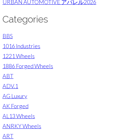
URBAN AUTOMOTIVE アパレル2026
Categories
BBS
1016 Industries
1221 Wheels
1886 Forged Wheels
ABT
ADV.1
AG Luxury
AK Forged
AL13 Wheels
ANRKY Wheels
ART