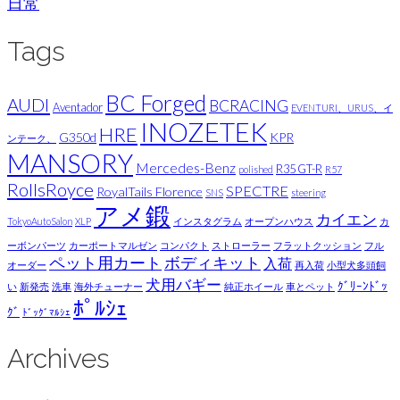
日常
Tags
BC Forged
AUDI
BCRACING
Aventador
EVENTURI、URUS、イ
INOZETEK
HRE
G350d
KPR
ンテーク、
MANSORY
Mercedes-Benz
R35 GT-R
polished
R57
RollsRoyce
SPECTRE
RoyalTails Florence
SNS
steering
アメ鍛
カイエン
TokyoAutoSalon
XLP
インスタグラム
オープンハウス
カ
ーボンパーツ
カーポートマルゼン
コンパクト
ストローラー
フラットクッション
フル
ペット用カート
ボディキット
入荷
オーダー
再入荷
小型犬多頭飼
犬用バギー
ｸﾞﾘｰﾝﾄﾞｯ
い
新発売
洗車
海外チューナー
純正ホイール
車とペット
ﾎﾟﾙｼｪ
ｸﾞ
ﾄﾞｯｸﾞﾏﾙｼｪ
Archives