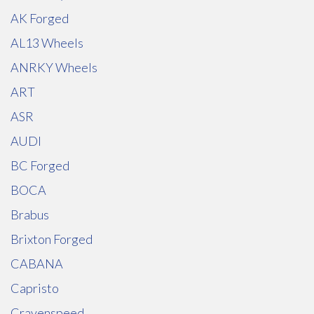
AK Forged
AL13 Wheels
ANRKY Wheels
ART
ASR
AUDI
BC Forged
BOCA
Brabus
Brixton Forged
CABANA
Capristo
Cravenspeed