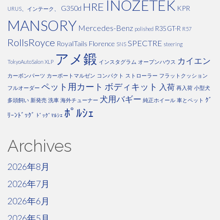
INOZETEK
HRE
G350d
KPR
URUS、インテーク、
MANSORY
Mercedes-Benz
R35 GT-R
polished
R57
RollsRoyce
SPECTRE
RoyalTails Florence
SNS
steering
アメ鍛
カイエン
TokyoAutoSalon
XLP
インスタグラム
オープンハウス
カーボンパーツ
カーポートマルゼン
コンパクト
ストローラー
フラットクッション
ペット用カート
ボディキット
入荷
フルオーダー
再入荷
小型犬
犬用バギー
ｸﾞ
多頭飼い
新発売
洗車
海外チューナー
純正ホイール
車とペット
ﾎﾟﾙｼｪ
ﾘｰﾝﾄﾞｯｸﾞ
ﾄﾞｯｸﾞﾏﾙｼｪ
Archives
2026年8月
2026年7月
2026年6月
2026年5月