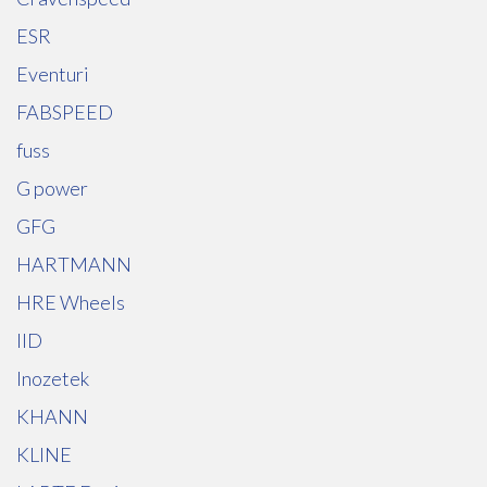
ESR
Eventuri
FABSPEED
fuss
G power
GFG
HARTMANN
HRE Wheels
IID
Inozetek
KHANN
KLINE