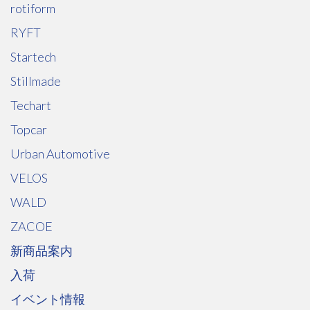
rotiform
RYFT
Startech
Stillmade
Techart
Topcar
Urban Automotive
VELOS
WALD
ZACOE
新商品案内
入荷
イベント情報