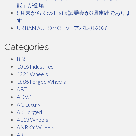
能」が登場
8月末からRoyal Tails 試乗会が3週連続でありま
す！
URBAN AUTOMOTIVE アパレル2026
Categories
BBS
1016 Industries
1221 Wheels
1886 Forged Wheels
ABT
ADV.1
AG Luxury
AK Forged
AL13 Wheels
ANRKY Wheels
ART