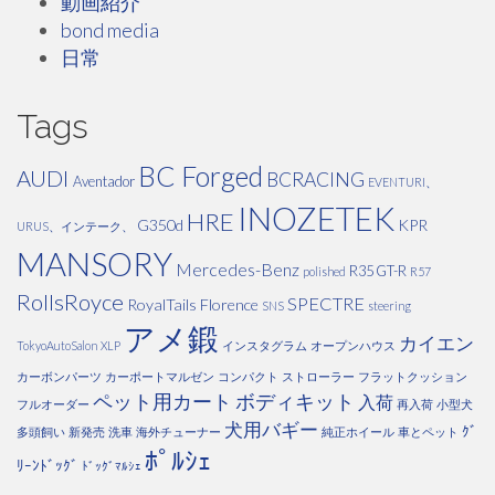
動画紹介
bond media
日常
Tags
BC Forged
AUDI
BCRACING
Aventador
EVENTURI、
INOZETEK
HRE
G350d
KPR
URUS、インテーク、
MANSORY
Mercedes-Benz
R35 GT-R
polished
R57
RollsRoyce
SPECTRE
RoyalTails Florence
SNS
steering
アメ鍛
カイエン
TokyoAutoSalon
XLP
インスタグラム
オープンハウス
カーボンパーツ
カーポートマルゼン
コンパクト
ストローラー
フラットクッション
ペット用カート
ボディキット
入荷
フルオーダー
再入荷
小型犬
犬用バギー
ｸﾞ
多頭飼い
新発売
洗車
海外チューナー
純正ホイール
車とペット
ﾎﾟﾙｼｪ
ﾘｰﾝﾄﾞｯｸﾞ
ﾄﾞｯｸﾞﾏﾙｼｪ