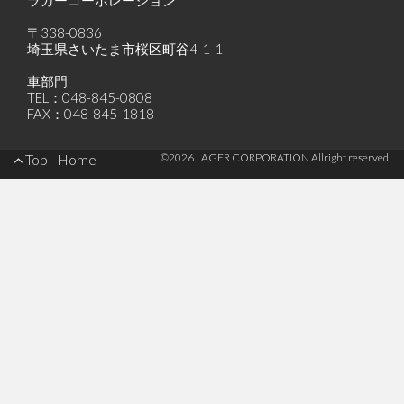
ラガーコーポレーション
〒338-0836
埼玉県さいたま市桜区町谷4-1-1
車部門
TEL：048-845-0808
FAX：048-845-1818
Footer
Top
Home
©2026 LAGER CORPORATION Allright reserved.
Menu