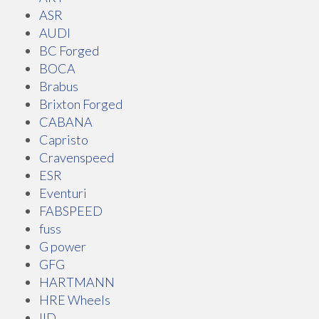
ASR
AUDI
BC Forged
BOCA
Brabus
Brixton Forged
CABANA
Capristo
Cravenspeed
ESR
Eventuri
FABSPEED
fuss
G power
GFG
HARTMANN
HRE Wheels
IID