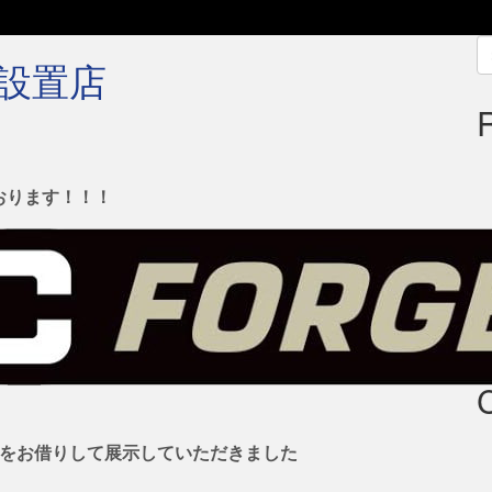
S
ル設置店
fo
おります！！！
スをお借りして展示していただきました