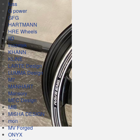
fuss
G power
GFG
HARTMANN
HRE Wheels
IID
Inozetek
KHANN
KLINE
LARTE Design
LUMMA Design
M7
MANHART
Mansory
MEC Design
MIB
MISHA DESIGN
mon
MV Forged
ONYX