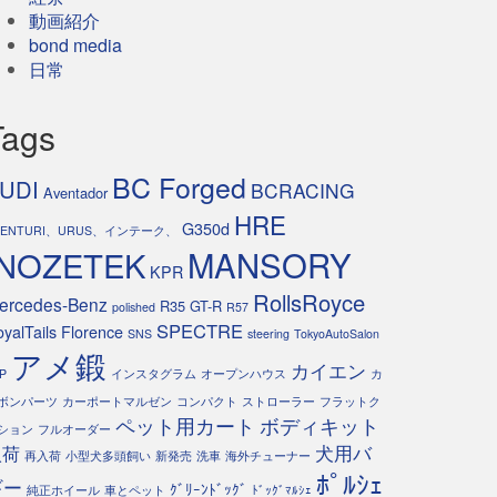
動画紹介
bond media
日常
Tags
BC Forged
UDI
BCRACING
Aventador
HRE
G350d
VENTURI、URUS、インテーク、
INOZETEK
MANSORY
KPR
RollsRoyce
ercedes-Benz
R35 GT-R
polished
R57
SPECTRE
yalTails Florence
SNS
steering
TokyoAutoSalon
アメ鍛
カイエン
P
インスタグラム
オープンハウス
カ
ボンパーツ
カーポートマルゼン
コンパクト
ストローラー
フラットク
ペット用カート
ボディキット
ション
フルオーダー
犬用バ
入荷
再入荷
小型犬多頭飼い
新発売
洗車
海外チューナー
ﾎﾟﾙｼｪ
ギー
ｸﾞﾘｰﾝﾄﾞｯｸﾞ
純正ホイール
車とペット
ﾄﾞｯｸﾞﾏﾙｼｪ