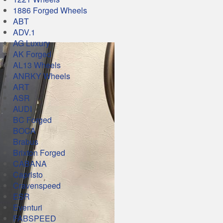
1886 Forged Wheels
ABT
ADV.1
AG Luxury
AK Forged
AL13 Wheels
ANRKY Wheels
ART
ASR
AUDI
BC Forged
BOCA
Brabus
Brixton Forged
CABANA
Capristo
Cravenspeed
ESR
Eventuri
FABSPEED