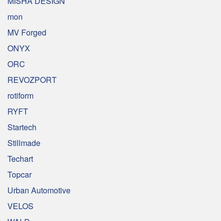
MISHA DESIGN
mon
MV Forged
ONYX
ORC
REVOZPORT
rotiform
RYFT
Startech
Stillmade
Techart
Topcar
Urban Automotive
VELOS