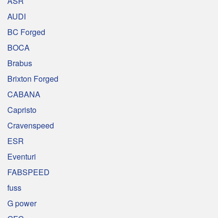
ASR
AUDI
BC Forged
BOCA
Brabus
Brixton Forged
CABANA
Capristo
Cravenspeed
ESR
Eventuri
FABSPEED
fuss
G power