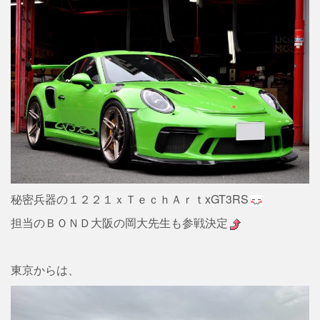
秘密兵器の１２２１ｘＴｅｃｈＡｒｔxGT3RS
担当のＢＯＮＤ大阪の岡大先生も参戦決定
東京からは、