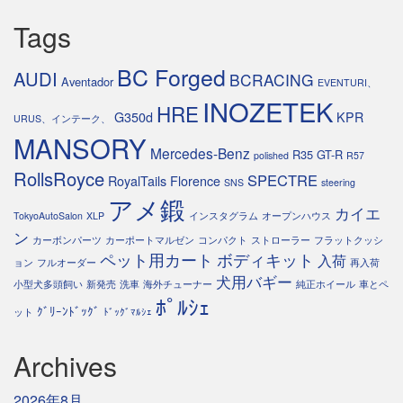
Tags
BC Forged
AUDI
BCRACING
Aventador
EVENTURI、
INOZETEK
HRE
G350d
KPR
URUS、インテーク、
MANSORY
Mercedes-Benz
R35 GT-R
polished
R57
RollsRoyce
SPECTRE
RoyalTails Florence
SNS
steering
アメ鍛
カイエ
TokyoAutoSalon
XLP
インスタグラム
オープンハウス
ン
カーボンパーツ
カーポートマルゼン
コンパクト
ストローラー
フラットクッシ
ペット用カート
ボディキット
入荷
ョン
フルオーダー
再入荷
犬用バギー
小型犬多頭飼い
新発売
洗車
海外チューナー
純正ホイール
車とペ
ﾎﾟﾙｼｪ
ｸﾞﾘｰﾝﾄﾞｯｸﾞ
ット
ﾄﾞｯｸﾞﾏﾙｼｪ
Archives
2026年8月