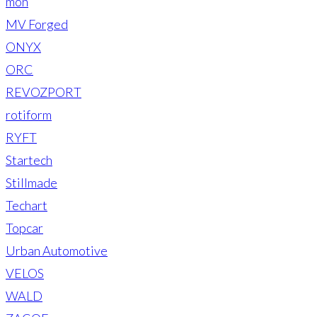
mon
MV Forged
ONYX
ORC
REVOZPORT
rotiform
RYFT
Startech
Stillmade
Techart
Topcar
Urban Automotive
VELOS
WALD