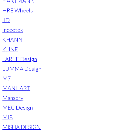
HARTMANN
HRE Wheels
IID
Inozetek
KHANN
KLINE
LARTE Design
LUMMA Design
M7
MANHART
Mansory
MEC Design
MIB
MISHA DESIGN