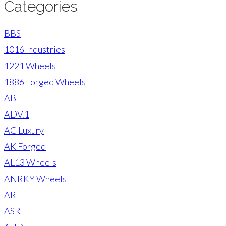
Categories
BBS
1016 Industries
1221 Wheels
1886 Forged Wheels
ABT
ADV.1
AG Luxury
AK Forged
AL13 Wheels
ANRKY Wheels
ART
ASR