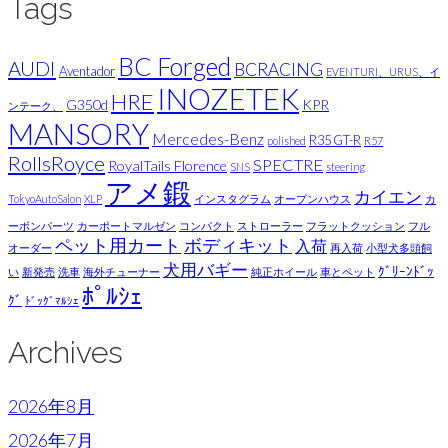
Tags
BC Forged
AUDI
BCRACING
Aventador
EVENTURI、URUS、イ
INOZETEK
HRE
G350d
KPR
ンテーク、
MANSORY
Mercedes-Benz
R35 GT-R
polished
R57
RollsRoyce
SPECTRE
RoyalTails Florence
SNS
steering
アメ鍛
カイエン
TokyoAutoSalon
XLP
インスタグラム
オープンハウス
カ
ーボンパーツ
カーポートマルゼン
コンパクト
ストローラー
フラットクッション
フル
ペット用カート
ボディキット
入荷
オーダー
再入荷
小型犬多頭飼
犬用バギー
ｸﾞﾘｰﾝﾄﾞｯ
い
新発売
洗車
海外チューナー
純正ホイール
車とペット
ﾎﾟﾙｼｪ
ｸﾞ
ﾄﾞｯｸﾞﾏﾙｼｪ
Archives
2026年8月
2026年7月