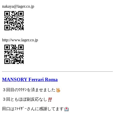
nakaya@lager.co.jp
http://www.lager.co.jp
MANSORY Ferrari Roma
３回目のﾜｸﾁﾝを済ませました
３回ともほぼ副反応なし
田口はﾌｧｲｻﾞｰさんに感謝してます