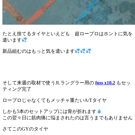
たとえ捨てるタイヤといえども 超ロープロはホントに気を
遣います
新品組むのはもっと気を遣います
そして来週の取材で使うJLラングラー用の
fuss x10.2
もセッ
ティング完了
ロープロじゃなくてもメッチャ重たいA/Tタイヤ
しかも5本のセットアップには骨が折れます
この翌々日に筋肉痛に悩まされたのは言うまでもありません
さてこのGYのタイヤ