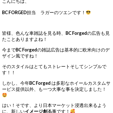
こんにちは、
BC FORGED
担当 ラガーのツエンです！
皆様、色んな車雑誌を見る時、
BC Forged
の広告も見
たことありますよね！
今まで
BC Forged
の雑誌広告は基本的に欧米向けのデ
ザイン風ですね！
そのスタイルはとてもストレートそしてシンプルで
す！！
しかし、今年
BC Forged
は多彩なホイールカスタムサ
ービス提供以外、も一つ大事な事を決定しました！
はい！そです、より日本マーケット浸透出来るよう
に、新しい
イメージ創る
事です！