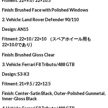
Fitment: 22×9.0 / 22×10.5
Finish: Brushed Face with Polished Windows
2. Vehicle: Land Rover Defender 90/110
Design: AN15
Fitment: 22×10 / 22×10 （スペアホイール用も
22×10.0であり)
Finish: Brushed Gloss Clear
3. Vehicle: Ferrari F8 Tributo/488 GTB
Design: S3-X3
Fitment: 21×9.5 / 22×12.5
Finish: Center-Satin Black, Outer-Polished Gunmetal,
Inner-Gloss Black