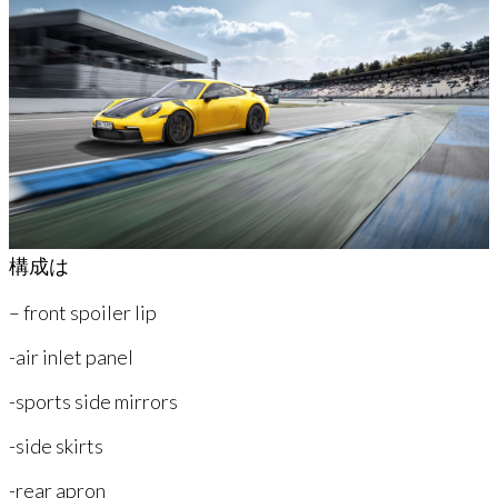
構成は
– front spoiler lip
-air inlet panel
-sports side mirrors
-side skirts
-rear apron