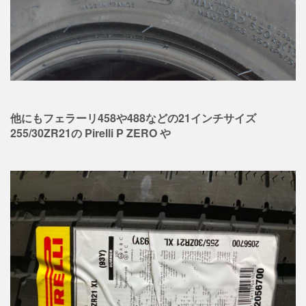
他にもフェラーリ458や488などの21インチサイズ
255/30ZR21の Pirelli P ZERO や