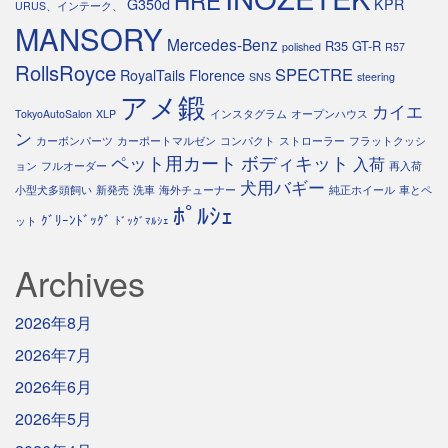
HRE
G350d
KPR
URUS、インテーク、
MANSORY
Mercedes-Benz
R35 GT-R
polished
R57
RollsRoyce
SPECTRE
RoyalTails Florence
SNS
steering
アメ鍛
カイエ
TokyoAutoSalon
XLP
インスタグラム
オープンハウス
ン
カーボンパーツ
カーポートマルゼン
コンパクト
ストローラー
フラットクッシ
ペット用カート
ボディキット
入荷
ョン
フルオーダー
再入荷
犬用バギー
小型犬多頭飼い
新発売
洗車
海外チューナー
純正ホイール
車とペ
ﾎﾟﾙｼｪ
ｸﾞﾘｰﾝﾄﾞｯｸﾞ
ット
ﾄﾞｯｸﾞﾏﾙｼｪ
Archives
2026年8月
2026年7月
2026年6月
2026年5月