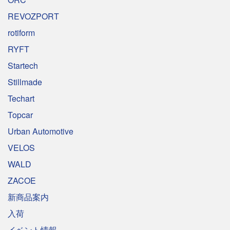
REVOZPORT
rotiform
RYFT
Startech
Stillmade
Techart
Topcar
Urban Automotive
VELOS
WALD
ZACOE
新商品案内
入荷
イベント情報