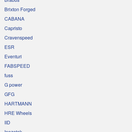
Brixton Forged
CABANA
Capristo
Cravenspeed
ESR
Eventuri
FABSPEED
fuss
G power
GFG
HARTMANN
HRE Wheels
IID
Inozetek