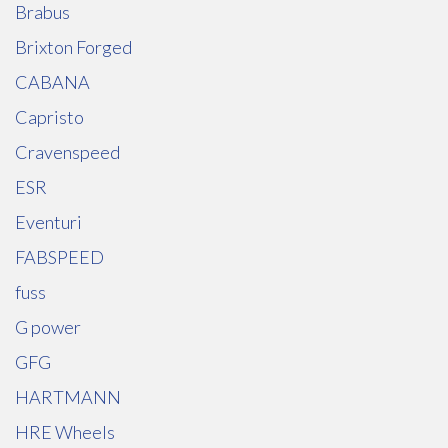
Brabus
Brixton Forged
CABANA
Capristo
Cravenspeed
ESR
Eventuri
FABSPEED
fuss
G power
GFG
HARTMANN
HRE Wheels