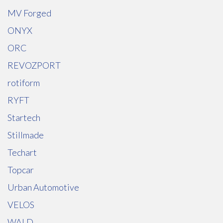
MV Forged
ONYX
ORC
REVOZPORT
rotiform
RYFT
Startech
Stillmade
Techart
Topcar
Urban Automotive
VELOS
WALD