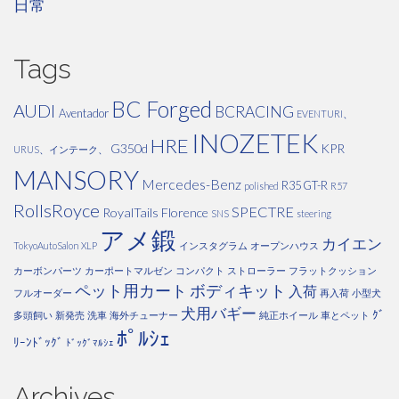
日常
Tags
BC Forged
AUDI
BCRACING
Aventador
EVENTURI、
INOZETEK
HRE
G350d
KPR
URUS、インテーク、
MANSORY
Mercedes-Benz
R35 GT-R
polished
R57
RollsRoyce
SPECTRE
RoyalTails Florence
SNS
steering
アメ鍛
カイエン
TokyoAutoSalon
XLP
インスタグラム
オープンハウス
カーボンパーツ
カーポートマルゼン
コンパクト
ストローラー
フラットクッション
ペット用カート
ボディキット
入荷
フルオーダー
再入荷
小型犬
犬用バギー
ｸﾞ
多頭飼い
新発売
洗車
海外チューナー
純正ホイール
車とペット
ﾎﾟﾙｼｪ
ﾘｰﾝﾄﾞｯｸﾞ
ﾄﾞｯｸﾞﾏﾙｼｪ
Archives