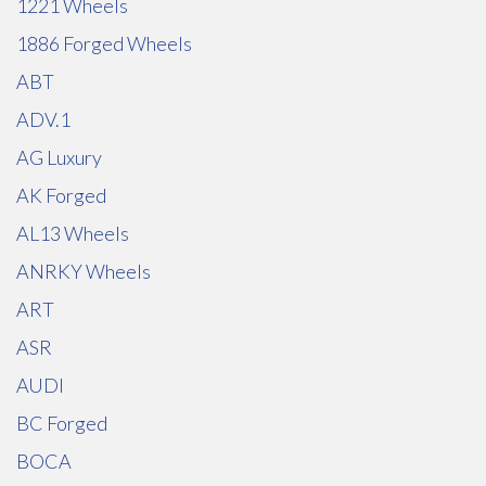
1221 Wheels
1886 Forged Wheels
ABT
ADV.1
AG Luxury
AK Forged
AL13 Wheels
ANRKY Wheels
ART
ASR
AUDI
BC Forged
BOCA