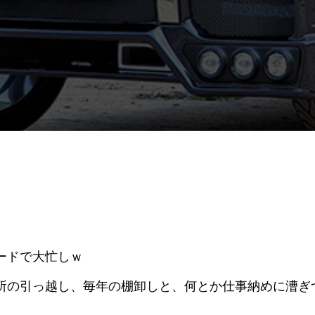
ードで大忙しｗ
所の引っ越し、毎年の棚卸しと、何とか仕事納めに漕ぎ