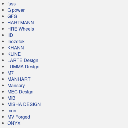
fuss
G power
GFG
HARTMANN
HRE Wheels
IID
Inozetek
KHANN
KLINE
LARTE Design
LUMMA Design
M7
MANHART
Mansory
MEC Design
MIB
MISHA DESIGN
mon
MV Forged
ONYX