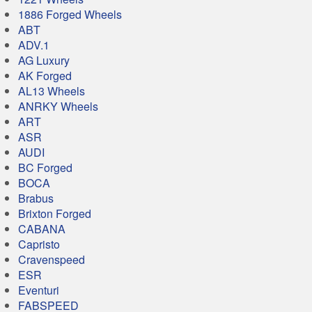
1886 Forged Wheels
ABT
ADV.1
AG Luxury
AK Forged
AL13 Wheels
ANRKY Wheels
ART
ASR
AUDI
BC Forged
BOCA
Brabus
Brixton Forged
CABANA
Capristo
Cravenspeed
ESR
Eventuri
FABSPEED