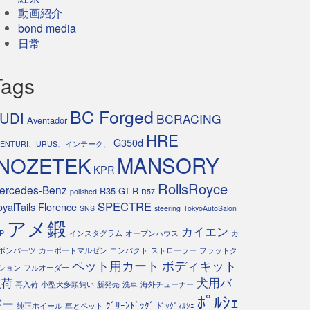
動画紹介
bond media
日常
Tags
BC Forged
UDI
BCRACING
Aventador
HRE
G350d
VENTURI、URUS、インテーク、
INOZETEK
MANSORY
KPR
RollsRoyce
ercedes-Benz
R35 GT-R
polished
R57
SPECTRE
yalTails Florence
SNS
steering
TokyoAutoSalon
アメ鍛
カイエン
P
インスタグラム
オープンハウス
カ
ボンパーツ
カーポートマルゼン
コンパクト
ストローラー
フラットク
ペット用カート
ボディキット
ション
フルオーダー
犬用バ
入荷
再入荷
小型犬多頭飼い
新発売
洗車
海外チューナー
ﾎﾟﾙｼｪ
ギー
ｸﾞﾘｰﾝﾄﾞｯｸﾞ
純正ホイール
車とペット
ﾄﾞｯｸﾞﾏﾙｼｪ