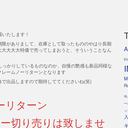
登場いたします！
期限がありまして、在庫として取ったもののやはり長期
A
大大大大大特価で売ってしまおうと、そういうことなん
E
しっかりしているものなのか、自慢の艶感も新品同様な
クレームノーリターンとなります
M
で出品しますので期待しててくださいね(笑)
Ro
XL
ーリターン
ー
ッ
ター切り売りは致しませ