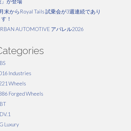
能」が登場
月末からRoyal Tails 試乗会が3週連続であり
ます！
RBAN AUTOMOTIVE アパレル2026
Categories
BS
016 Industries
221 Wheels
886 Forged Wheels
BT
DV.1
G Luxury