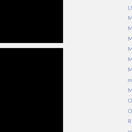
L
M
M
M
M
M
M
m
M
O
O
R
r