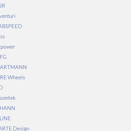
SR
venturi
ABSPEED
uss
 power
FG
ARTMANN
RE Wheels
ID
nozetek
HANN
LINE
ARTE Design