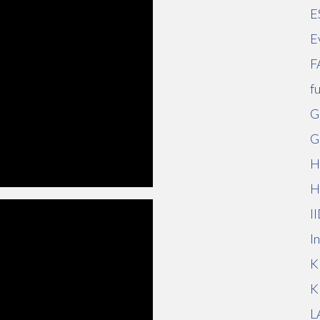
E
E
F
f
G
G
H
H
I
I
K
K
L