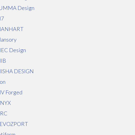
UMMA Design
7
ANHART
ansory
EC Design
IB
ISHA DESIGN
on
V Forged
NYX
RC
EVOZPORT
otiform