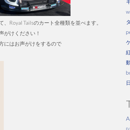
w
oyal Tailsのカート全種類を並べます。
p
声がけください！
方にはお声がけをするので
b
A
E