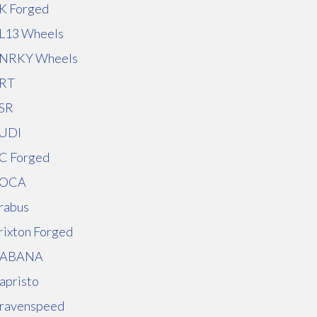
K Forged
L13 Wheels
NRKY Wheels
RT
SR
UDI
C Forged
OCA
rabus
rixton Forged
ABANA
apristo
ravenspeed