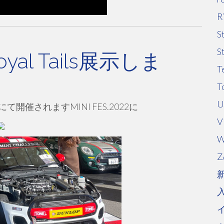
R
S
S
Royal Tails展示しま
T
T
U
催されますMINI FES.2022に
V
W
Z