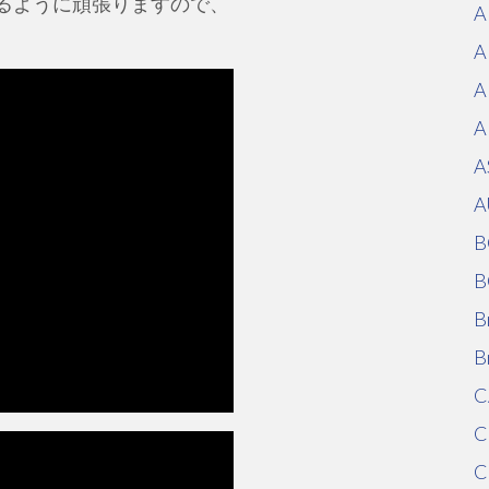
起こせるように頑張りますので、
A
A
A
A
A
A
B
B
B
B
C
C
C