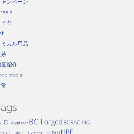
キャンペーン
heels
タイヤ
et
ケミカル用品
紅茶
動画紹介
ond media
日常
Tags
BC Forged
UDI
BCRACING
Aventador
HRE
G350d
VENTURI、URUS、インテーク、