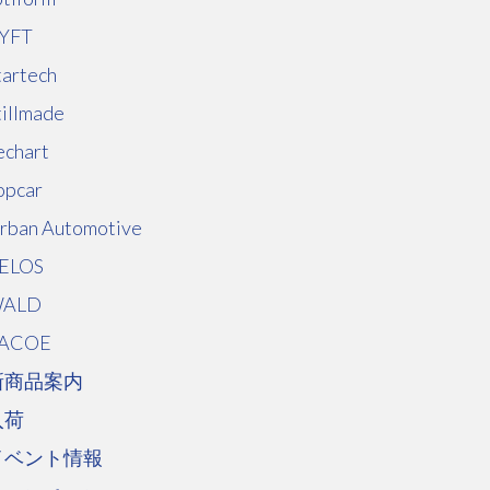
YFT
tartech
tillmade
echart
opcar
rban Automotive
ELOS
ALD
ACOE
新商品案内
入荷
イベント情報