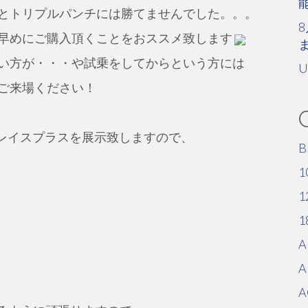
とトリプルパンチには勝てませんでした。。。
8
早めにご購入頂くことをおススメ致します
い方が・・・や試乗をしてからという方には
U
ご来場ください！
ス・グレイスプラスを展示致しますので、
B
1
1
1
A
A
A