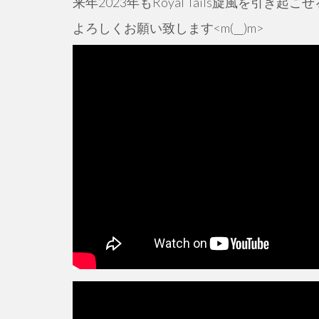
来年2023年もRoyal Tails旋風を引き
よろしくお願い致します<m(__)m>