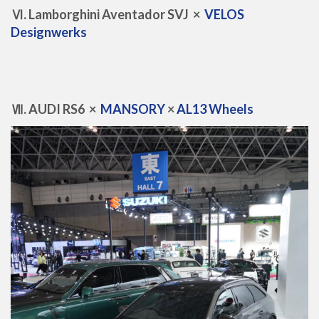
Ⅵ. Lamborghini Aventador SVJ ×
VELOS
Designwerks
Ⅶ. AUDI RS6 ×
MANSORY
×
AL13 Wheels