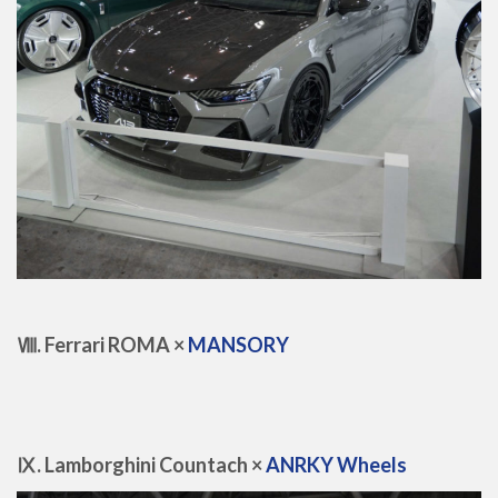
Ⅷ. Ferrari ROMA ×
MANSORY
Ⅸ. Lamborghini Countach ×
ANRKY Wheels